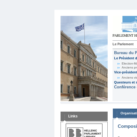
Le Parlement
Bureau du 
Le Président 
Election-M
Anciens pr
Vice-présiden
Anciens vi
Questeurs et s
Conférence 
Organisat
Links
Composit