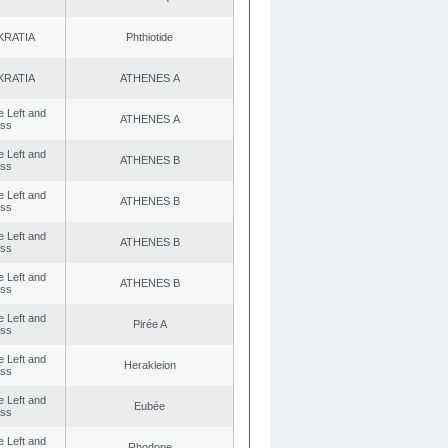
KRATIA
Phthiotide
KRATIA
ATHENES Α
he Left and
ATHENES Α
ess
he Left and
ATHENES Β
ess
he Left and
ATHENES Β
ess
he Left and
ATHENES Β
ess
he Left and
ATHENES Β
ess
he Left and
Pirée A
ess
he Left and
Herakleion
ess
he Left and
Eubée
ess
he Left and
Rhodope