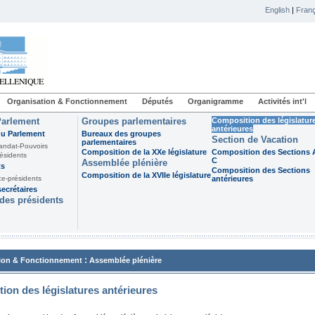
English
|
Franç
Organisation & Fonctionnement
Députés
Organigramme
Activités int'l
Parlement
Groupes parlementaires
Composition des législatur
antérieures
du Parlement
Bureaux des groupes
Section de Vacation
parlementaires
andat-Pouvoirs
Composition de la XXe législature
Composition des Sections A
ésidents
C
Assemblée plénière
ts
Composition des Sections
Composition de la XVIIe législature
ce-présidents
antérieures
ecrétaires
des présidents
:
ion & Fonctionnement
Assemblée plénière
ion des législatures antérieures