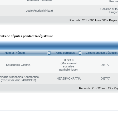
Progr
Coalition of t
Loule Andriani (Nitsa)
Progr
Records: 281 - 300 from 300 - Pages:
ts de députés pendant la législature
Nom et Prénom
Partis politiques
Circonscription d’élection
PA.SO.K.
(Mouvement
Souladakis Giannis
D’ETAT
socialise
panhellénique)
aldaris Athanasios Konstantinou
NEA DΙMOKRATIA
D’ETAT
(απεβίωσε στις 04/10/1997)
Records: 21 - 22 from 22 - Pa
|
|
ta Protection
Security & Access