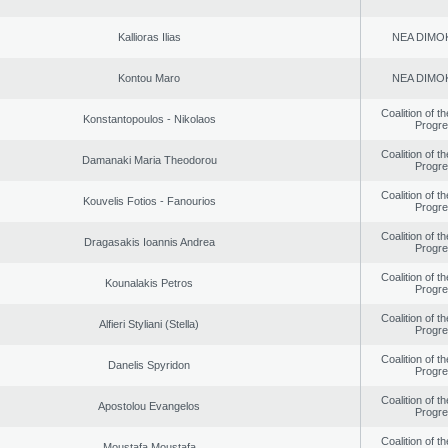
Kallioras Ilias
NEA DΙMO
Kontou Maro
NEA DΙMO
Coalition of t
Konstantopoulos - Nikolaos
Progr
Coalition of t
Damanaki Maria Theodorou
Progr
Coalition of t
Kouvelis Fotios - Fanourios
Progr
Coalition of t
Dragasakis Ioannis Andrea
Progr
Coalition of t
Kounalakis Petros
Progr
Coalition of t
Alfieri Styliani (Stella)
Progr
Coalition of t
Danelis Spyridon
Progr
Coalition of t
Apostolou Evangelos
Progr
Coalition of t
Moustafa Moustafa