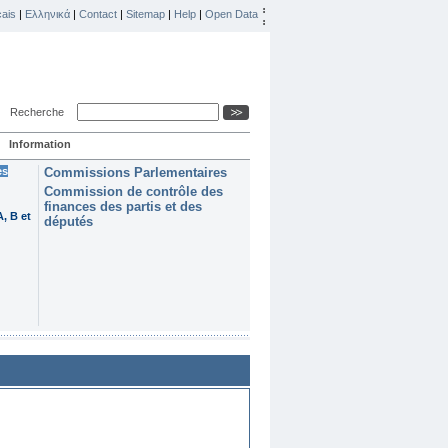
ais
|
Ελληνικά
|
Contact
|
Sitemap
|
Help
|
Open Data
Recherche
Information
es
Commissions Parlementaires
Commission de contrôle des
finances des partis et des
, B et
députés