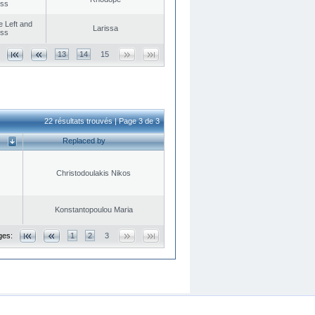
ess
he Left and
Larissa
ess
13
14
15
22 résultats trouvés | Page 3 de 3
Replaced by
Christodoulakis Nikos
Konstantopoulou Maria
ges:
1
2
3