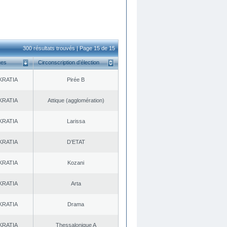
300 résultats trouvés | Page 15 de 15
ues
Circonscription d’élection
KRATIA
Pirée B
KRATIA
Αttique (agglomération)
KRATIA
Larissa
KRATIA
D’ETAT
KRATIA
Kozani
KRATIA
Arta
KRATIA
Drama
KRATIA
Thessalonique A