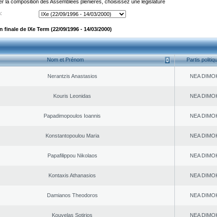
er la composition des Assemblées plénières, choisissez une législature
:
finale de IXe Term (22/09/1996 - 14/03/2000)
Nom et Prénom
Partis politiq
Nerantzis Anastasios
NEA DΙMO
Kouris Leonidas
NEA DΙMO
Papadimopoulos Ioannis
NEA DΙMO
Konstantopoulou Maria
NEA DΙMO
Papafilippou Nikolaos
NEA DΙMO
Kontaxis Athanasios
NEA DΙMO
Damianos Theodoros
NEA DΙMO
Kouvelas Sotirios
NEA DΙMO