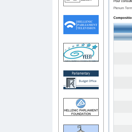
Pour consult
Plenum Term
Composition 