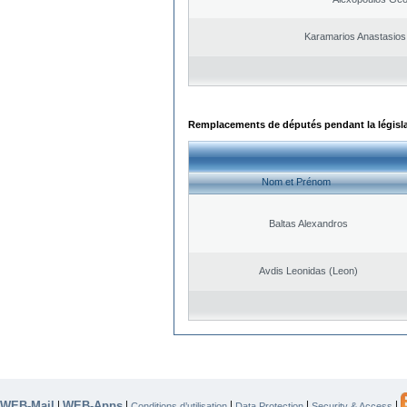
Karamarios Anastasio
Remplacements de députés pendant la législ
Nom et Prénom
Baltas Alexandros
Avdis Leonidas (Leon)
WEB-Mail
WEB-Apps
|
|
|
|
|
Conditions d’utilisation
Data Protection
Security & Access