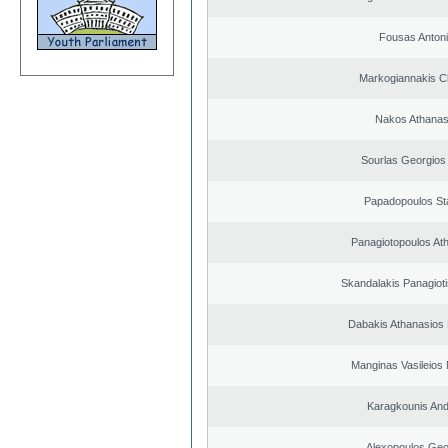
Fousas Anton
Markogiannakis Ch
Nakos Athanas
Sourlas Georgios 
Papadopoulos St
Panagiotopoulos At
Skandalakis Panagioti
Dabakis Athanasios 
Manginas Vasileios 
Karagkounis An
Alexopoulos Geo