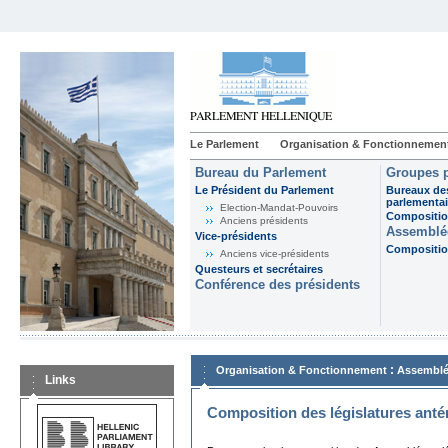
Le Parlement
Organisation & Fonctionnemen
Bureau du Parlement
Groupes p
Le Président du Parlement
Bureaux de
parlementai
Election-Mandat-Pouvoirs
Composition
Anciens présidents
Assemblée
Vice-présidents
Composition
Anciens vice-présidents
Questeurs et secrétaires
Conférence des présidents
:
Organisation & Fonctionnement
Assemblé
Links
Composition des législatures anté