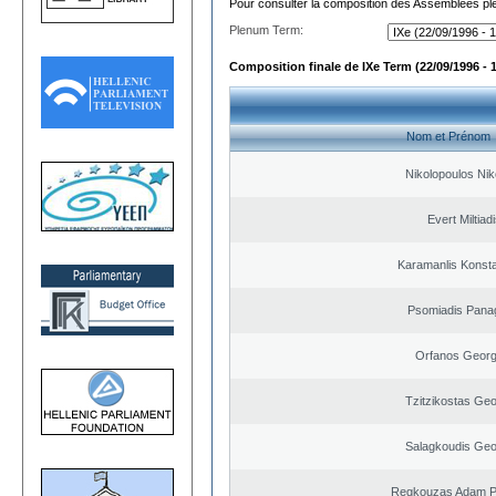
Pour consulter la composition des Assemblées plé
Plenum Term:
Composition finale de IXe Term (22/09/1996 - 
Nom et Prénom
Nikolopoulos Nik
Evert Miltiad
Karamanlis Konsta
Psomiadis Panag
Orfanos Georg
Tzitzikostas Geo
Salagkoudis Geo
Regkouzas Adam Pa