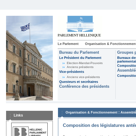
Le Parlement
Organisation & Fonctionnemen
Bureau du Parlement
Groupes p
Le Président du Parlement
Bureaux de
parlementai
Election-Mandat-Pouvoirs
Composition
Anciens présidents
Assemblée
Vice-présidents
Composition
Anciens vice-présidents
Questeurs et secrétaires
Conférence des présidents
:
Organisation & Fonctionnement
Assemblé
Links
Composition des législatures anté