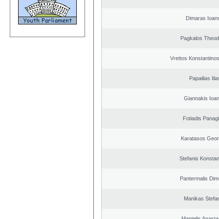
Dimaras Ioann
Pagkalos Theod
Vrettos Konstantinos
Papailias Ilia
Giannakis Ioan
Fotiadis Panagi
Karatasos Geor
Stefanis Konstan
Pantermalis Dimi
Manikas Stefa
Mantelis Anasta