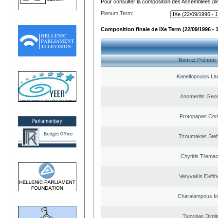
Pour consulter la composition des Assemblées plé
Plenum Term:
Composition finale de IXe Term (22/09/1996 - 
Nom et Prénom
Kanellopoulos L
Anomeritis Geor
Protopapas Chri
Tzoumakas Stef
Chytiris Tilema
Veryvakis Elefth
Charalampous Io
Tsovolas Dimit