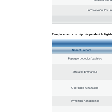
Paraskevopoulos Pa
Remplacements de députés pendant la législ
Nom et Prénom
Papageorgopoulos Vasileios
Stratakis Emmanouil
Georgiadis Athanasios
Evmoiridis Konstantinos