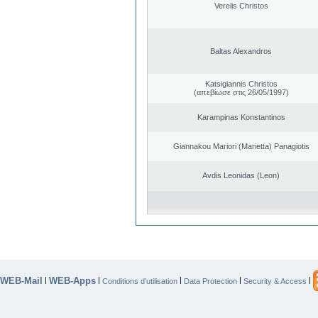
Verelis Christos
Baltas Alexandros
Katsigiannis Christos
(απεβίωσε στις 26/05/1997)
Karampinas Konstantinos
Giannakou Mariori (Marietta) Panagiotis
Avdis Leonidas (Leon)
WEB-Mail
WEB-Apps
|
|
|
|
|
Conditions d’utilisation
Data Protection
Security & Access