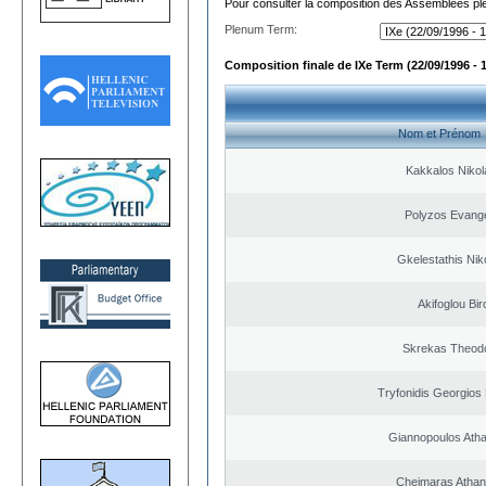
Pour consulter la composition des Assemblées plé
Plenum Term:
Composition finale de IXe Term (22/09/1996 - 
Nom et Prénom
Kakkalos Niko
Polyzos Evang
Gkelestathis Nik
Akifoglou Bir
Skrekas Theod
Tryfonidis Georgios 
Giannopoulos Ath
Cheimaras Athan