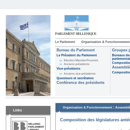
Le Parlement
Organisation & Fonctionnemen
Bureau du Parlement
Groupes p
Le Président du Parlement
Bureaux de
parlementai
Election-Mandat-Pouvoirs
Composition
Anciens présidents
Assemblée
Vice-présidents
Composition
Anciens vice-présidents
Questeurs et secrétaires
Conférence des présidents
:
Organisation & Fonctionnement
Assemblé
Links
Composition des législatures anté