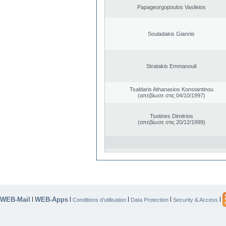
Papageorgopoulos Vasileios
Souladakis Giannis
Stratakis Emmanouil
Tsaldaris Athanasios Konstantinou
(απεβίωσε στις 04/10/1997)
Tsetines Dimitrios
(απεβίωσε στις 20/12/1999)
WEB-Mail
WEB-Apps
|
|
|
|
|
Conditions d’utilisation
Data Protection
Security & Access