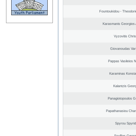
Fountoukidou - Theodori
Karasmanis Georgios 
Vyzovitis Chri
Giovanoudas Var
Pappas Vasileios N
Karaminas Konsta
Kalantzis Geor
Panagiotopoulos G
Papathanasiou Cha
Spyrou Spyri
Souflias Georg