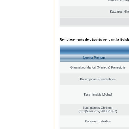
Katsaros Nik
Remplacements de députés pendant la législ
Nom et Prénom
Giannakou Mariori (Marietta) Panagiotis
Karampinas Konstantinos
Karchimakis Michail
Katsigiannis Christos
(απεβίωσε στις 26/05/1997)
Korakas Efstratios