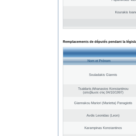
Kourakis Ioan
Remplacements de députés pendant la législ
Nom et Prénom
Souladakis Giannis
Tsaldaris Athanasios Konstantinou
(απεβίωσε στις 04/10/1997)
Giannakou Mariori (Marietta) Panagiotis
Avdis Leonidas (Leon)
Karampinas Konstantinos