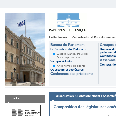
Le Parlement
Organisation & Fonctionnemen
Bureau du Parlement
Groupes p
Le Président du Parlement
Bureaux de
parlementai
Election-Mandat-Pouvoirs
Composition
Anciens présidents
Assemblée
Vice-présidents
Composition
Anciens vice-présidents
Questeurs et secrétaires
Conférence des présidents
:
Organisation & Fonctionnement
Assemblé
Links
Composition des législatures anté