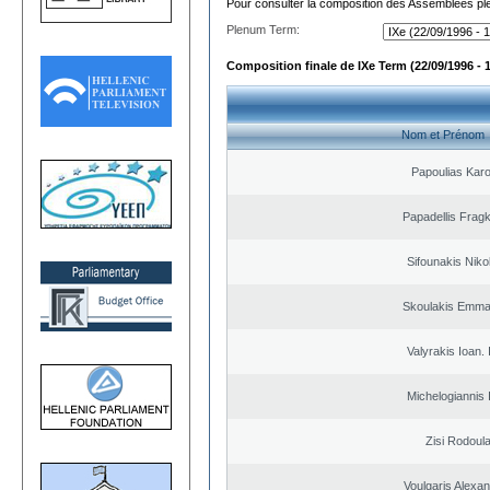
Pour consulter la composition des Assemblées plé
Plenum Term:
Composition finale de IXe Term (22/09/1996 - 
Nom et Prénom
Papoulias Karo
Papadellis Fragk
Sifounakis Niko
Skoulakis Emma
Valyrakis Ioan. 
Michelogiannis I
Zisi Rodoul
Voulgaris Alexa