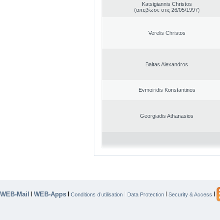
Katsigiannis Christos
(απεβίωσε στις 26/05/1997)
Verelis Christos
Baltas Alexandros
Evmoiridis Konstantinos
Georgiadis Athanasios
WEB-Mail
WEB-Apps
|
|
|
|
|
Conditions d’utilisation
Data Protection
Security & Access