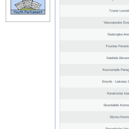
Tzanis Leoni
Vlassopoulos Eva
Saatsoglou Ane
Fountas Parask
Kalafatis Alexa
Kouroumplis Panagi
Smyrlis - Liakatas 
Karakostas Ioa
Skandalidis Konst
Sfyriou Kosm
Papanikolas Vasi