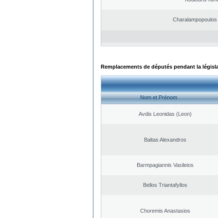
Charalampopoulos 
Remplacements de députés pendant la législ
Nom et Prénom
Avdis Leonidas (Leon)
Baltas Alexandros
Barmpagiannis Vasileios
Bellos Triantafyllos
Choremis Anastasios