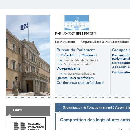
Le Parlement
Organisation & Fonctionnemen
Bureau du Parlement
Groupes p
Le Président du Parlement
Bureaux de
parlementai
Election-Mandat-Pouvoirs
Composition
Anciens présidents
Assemblée
Vice-présidents
Composition
Anciens vice-présidents
Questeurs et secrétaires
Conférence des présidents
:
Organisation & Fonctionnement
Assemblé
Links
Composition des législatures anté