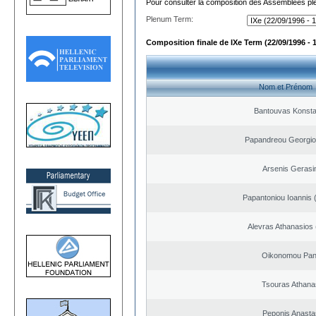
Pour consulter la composition des Assemblées plé
Plenum Term:
Composition finale de IXe Term (22/09/1996 - 
Nom et Prénom
Bantouvas Konsta
Papandreou Georgio
Arsenis Geras
Papantoniou Ioannis 
Alevras Athanasios
Oikonomou Pant
Tsouras Athana
Peponis Anasta