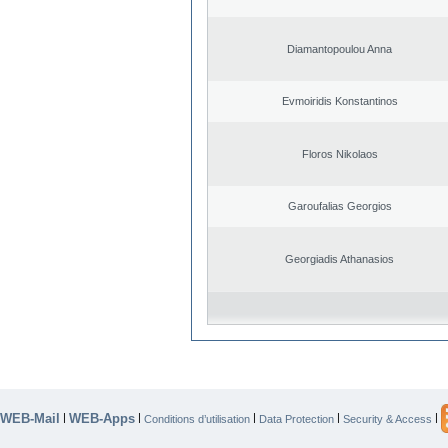
Diamantopoulou Anna
Evmoiridis Konstantinos
Floros Nikolaos
Garoufalias Georgios
Georgiadis Athanasios
WEB-Mail
WEB-Apps
|
|
|
|
|
Conditions d’utilisation
Data Protection
Security & Access