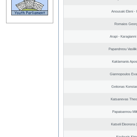
Anousaki Eleni - I
Romaios Georg
Arapi - Karagianni 
Papandreou Vasilik
Kaklamanis Apos
Giannopoulos Eva
Geitonas Konstan
Katsanevas Theo
Papaioannou Milt
Katseli Eleonora 
Koulouris Kim