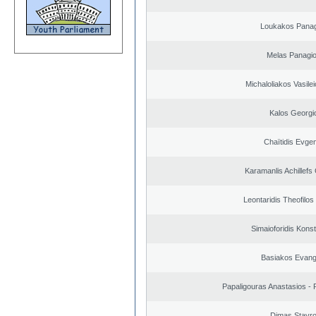
Loukakos Panag
Melas Panagio
Michaloliakos Vasilei
Kalos Georgi
Chaïtidis Evge
Karamanlis Achillefs
Leontaridis Theofilo
Simaioforidis Kons
Basiakos Evang
Papaligouras Anastasios - 
Dimas Stavr