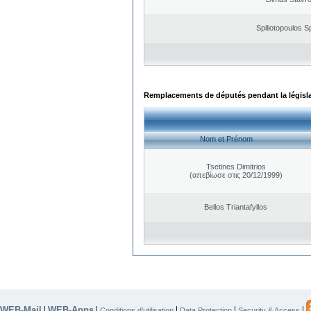
Spiliotopoulos Sp
Remplacements de députés pendant la législ
Nom et Prénom
Tsetines Dimitrios
(απεβίωσε στις 20/12/1999)
Bellos Triantafyllos
WEB-Mail
WEB-Apps
|
|
|
|
|
Conditions d’utilisation
Data Protection
Security & Access