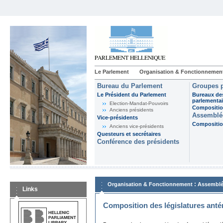
Le Parlement
Organisation & Fonctionnemen
Bureau du Parlement
Groupes p
Le Président du Parlement
Bureaux de
parlementai
Election-Mandat-Pouvoirs
Composition
Anciens présidents
Assemblée
Vice-présidents
Composition
Anciens vice-présidents
Questeurs et secrétaires
Conférence des présidents
:
Organisation & Fonctionnement
Assemblé
Links
Composition des législatures anté