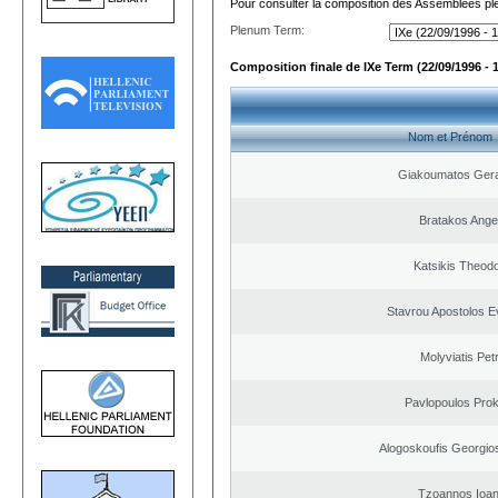
Pour consulter la composition des Assemblées plé
Plenum Term:
Composition finale de IXe Term (22/09/1996 - 
Nom et Prénom
Giakoumatos Ger
Bratakos Ange
Katsikis Theod
Stavrou Apostolos E
Molyviatis Pet
Pavlopoulos Pro
Alogoskoufis Georgio
Tzoannos Ioan