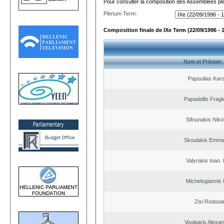
Pour consulter la composition des Assemblées plé
Plenum Term:
Composition finale de IXe Term (22/09/1996 - 
Nom et Prénom
Papoulias Karo
Papadellis Fragk
Sifounakis Niko
Skoulakis Emma
Valyrakis Ioan. 
Michelogiannis I
Zisi Rodoul
Voulgaris Alexa