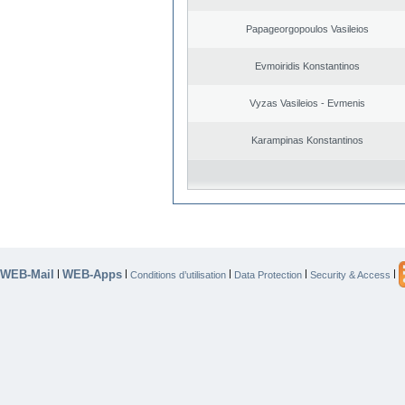
Papageorgopoulos Vasileios
Evmoiridis Konstantinos
Vyzas Vasileios - Evmenis
Karampinas Konstantinos
WEB-Mail
WEB-Apps
|
|
|
|
|
Conditions d’utilisation
Data Protection
Security & Access