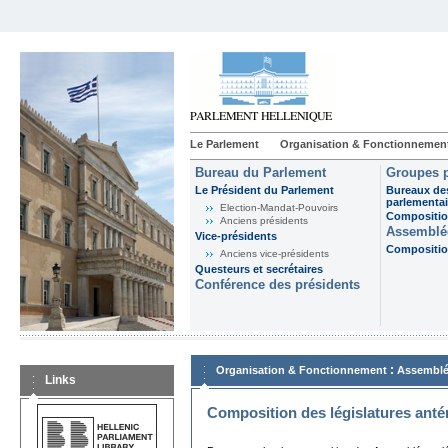
Le Parlement
Organisation & Fonctionnemen
Bureau du Parlement
Groupes p
Le Président du Parlement
Bureaux de
parlementai
Election-Mandat-Pouvoirs
Composition
Anciens présidents
Assemblée
Vice-présidents
Composition
Anciens vice-présidents
Questeurs et secrétaires
Conférence des présidents
:
Organisation & Fonctionnement
Assemblé
Links
Composition des législatures anté