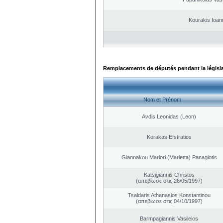
Kourakis Ioan
Remplacements de députés pendant la législ
Nom et Prénom
Avdis Leonidas (Leon)
Korakas Efstratios
Giannakou Mariori (Marietta) Panagiotis
Katsigiannis Christos
(απεβίωσε στις 26/05/1997)
Tsaldaris Athanasios Konstantinou
(απεβίωσε στις 04/10/1997)
Barmpagiannis Vasileios