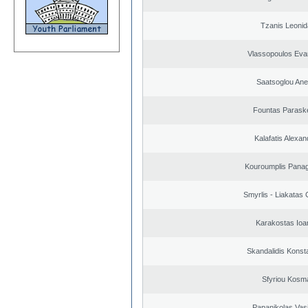
Tzanis Leoni
Vlassopoulos Eva
Saatsoglou Ane
Fountas Parask
Kalafatis Alexa
Kouroumplis Panagi
Smyrlis - Liakatas 
Karakostas Ioa
Skandalidis Konst
Sfyriou Kosm
Papanikolas Vasi