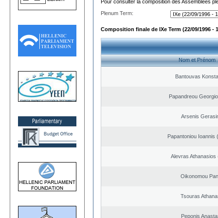
Pour consulter la composition des Assemblées plé
Plenum Term:
Composition finale de IXe Term (22/09/1996 - 
Nom et Prénom
Bantouvas Konsta
Papandreou Georgio
Arsenis Geras
Papantoniou Ioannis 
Alevras Athanasios
Oikonomou Pant
Tsouras Athana
Peponis Anasta