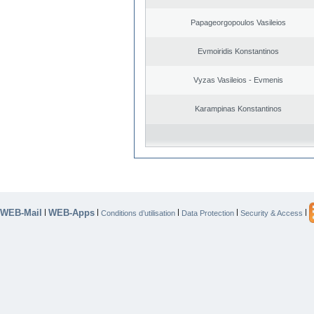
Papageorgopoulos Vasileios
Evmoiridis Konstantinos
Vyzas Vasileios - Evmenis
Karampinas Konstantinos
WEB-Mail
WEB-Apps
|
|
|
|
|
Conditions d’utilisation
Data Protection
Security & Access