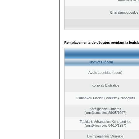
Charalampopoulos 
Remplacements de députés pendant la législ
Nom et Prénom
Avdis Leonidas (Leon)
Korakas Efstratios
Giannakou Mariori (Marietta) Panagiotis
Katsigiannis Christos
(απεβίωσε στις 26/05/1997)
Tsaldaris Athanasios Konstantinou
(απεβίωσε στις 04/10/1997)
Barmpagiannis Vasileios