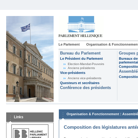
Le Parlement
Organisation & Fonctionnemen
Bureau du Parlement
Groupes p
Le Président du Parlement
Bureaux de
parlementai
Election-Mandat-Pouvoirs
Composition
Anciens présidents
Assemblée
Vice-présidents
Composition
Anciens vice-présidents
Questeurs et secrétaires
Conférence des présidents
:
Organisation & Fonctionnement
Assemblé
Links
Composition des législatures anté