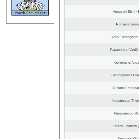
Anousaki Eleni - I
Romaios Georg
Arapi - Karagianni 
Papandreou Vasilik
Kaklamanis Apos
Giannopoulos Eva
Geitonas Konstan
Katsanevas Theo
Papaioannou Milt
Katseli Eleonora 
Koulouris Kim