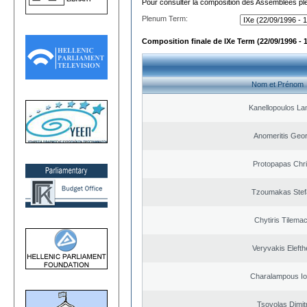
Pour consulter la composition des Assemblées plé
Plenum Term:
Composition finale de IXe Term (22/09/1996 - 
Nom et Prénom
Kanellopoulos L
Anomeritis Geor
Protopapas Chri
Tzoumakas Stef
Chytiris Tilema
Veryvakis Elefth
Charalampous Io
Tsovolas Dimit