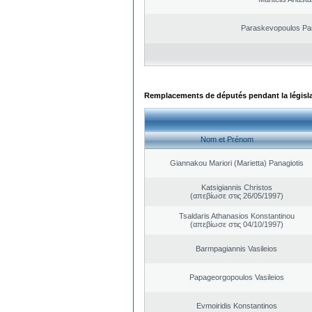
Paraskevopoulos Pa
Remplacements de députés pendant la législ
Nom et Prénom
Giannakou Mariori (Marietta) Panagiotis
Katsigiannis Christos
(απεβίωσε στις 26/05/1997)
Tsaldaris Athanasios Konstantinou
(απεβίωσε στις 04/10/1997)
Barmpagiannis Vasileios
Papageorgopoulos Vasileios
Evmoiridis Konstantinos