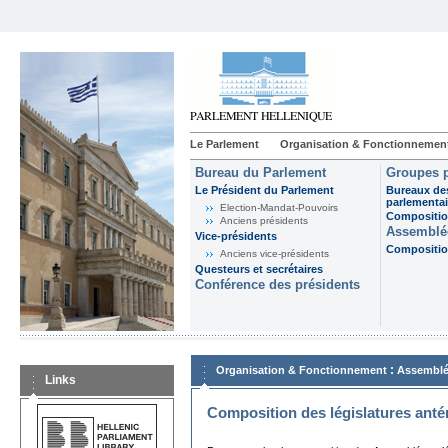
Le Parlement
Organisation & Fonctionnemen
Bureau du Parlement
Groupes p
Le Président du Parlement
Bureaux de
parlementai
Election-Mandat-Pouvoirs
Composition
Anciens présidents
Assemblée
Vice-présidents
Composition
Anciens vice-présidents
Questeurs et secrétaires
Conférence des présidents
:
Organisation & Fonctionnement
Assemblé
Links
Composition des législatures anté