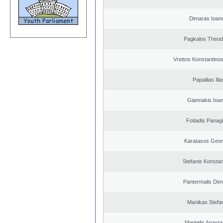
Dimaras Ioann
Pagkalos Theod
Vrettos Konstantinos
Papailias Ilia
Giannakis Ioan
Fotiadis Panagi
Karatasos Geor
Stefanis Konstan
Pantermalis Dimi
Manikas Stefa
Mantelis Anasta