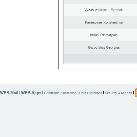
Vyzas Vasileios - Evmenis
Karampinas Konstantinos
Bellos Triantafyllos
Garoufalias Georgios
WEB-Mail
WEB-Apps
|
|
|
|
|
Conditions d’utilisation
Data Protection
Security & Access