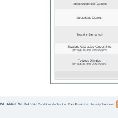
Papageorgopoulos Vasileios
Souladakis Giannis
Stratakis Emmanouil
Tsaldaris Athanasios Konstantinou
(απεβίωσε στις 04/10/1997)
Tsetines Dimitrios
(απεβίωσε στις 20/12/1999)
WEB-Mail
WEB-Apps
|
|
|
|
|
Conditions d’utilisation
Data Protection
Security & Access