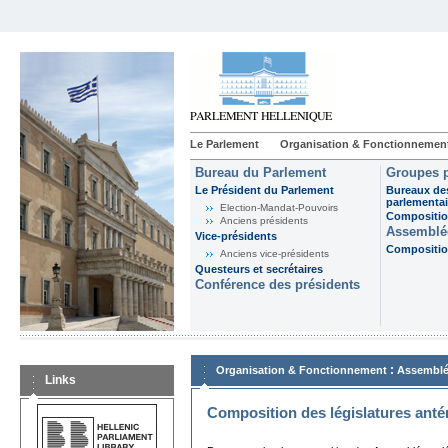
Le Parlement
Organisation & Fonctionnemen
Bureau du Parlement
Groupes p
Le Président du Parlement
Bureaux de
parlementai
Election-Mandat-Pouvoirs
Composition
Anciens présidents
Assemblée
Vice-présidents
Composition
Anciens vice-présidents
Questeurs et secrétaires
Conférence des présidents
:
Organisation & Fonctionnement
Assemblé
Links
Composition des législatures anté