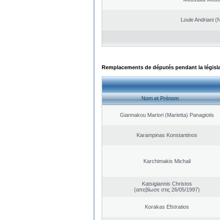
Loule Andriani (N
Remplacements de députés pendant la législ
Nom et Prénom
Giannakou Mariori (Marietta) Panagiotis
Karampinas Konstantinos
Karchimakis Michail
Katsigiannis Christos
(απεβίωσε στις 26/05/1997)
Korakas Efstratios