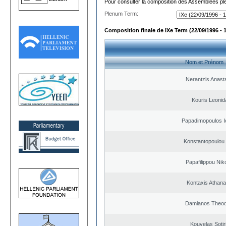
Pour consulter la composition des Assemblées plé
Plenum Term:
Composition finale de IXe Term (22/09/1996 - 
Nom et Prénom
Nerantzis Anast
Kouris Leonid
Papadimopoulos I
Konstantopoulou
Papafilippou Nik
Kontaxis Athana
Damianos Theo
Kouvelas Sotir