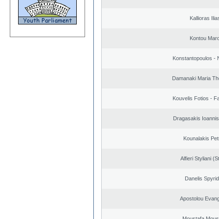
Kallioras Ilia
Kontou Mar
Konstantopoulos - 
Damanaki Maria Th
Kouvelis Fotios - F
Dragasakis Ioannis
Kounalakis Pet
Alfieri Styliani (S
Danelis Spyri
Apostolou Evan
Moustafa Mous