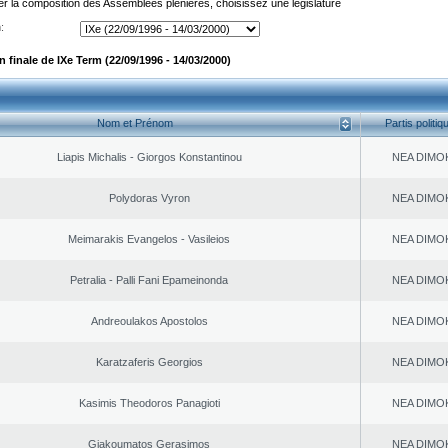
er la composition des Assemblées plénières, choisissez une législature
:
finale de IXe Term (22/09/1996 - 14/03/2000)
Nom et Prénom
Partis politiq
Liapis Michalis - Giorgos Konstantinou
NEA DΙMO
Polydoras Vyron
NEA DΙMO
Meimarakis Evangelos - Vasileios
NEA DΙMO
Petralia - Palli Fani Epameinonda
NEA DΙMO
Andreoulakos Apostolos
NEA DΙMO
Karatzaferis Georgios
NEA DΙMO
Kasimis Theodoros Panagioti
NEA DΙMO
Giakoumatos Gerasimos
NEA DΙMO