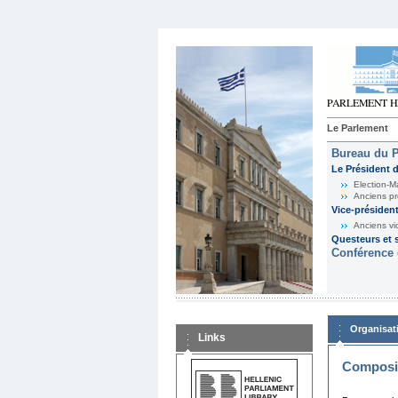
Le Parlement
Bureau du 
Le Président 
Election-M
Anciens pr
Vice-présiden
Anciens vi
Questeurs et s
Conférence 
Organisat
Links
Composit