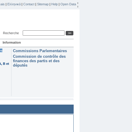
ais
|
Ελληνικά
|
Contact
|
Sitemap
|
Help
|
Open Data
Recherche
Information
es
Commissions Parlementaires
Commission de contrôle des
finances des partis et des
, B et
députés