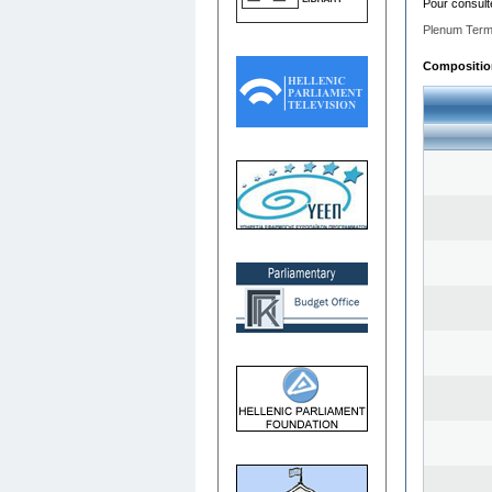
Pour consult
Plenum Term
Composition 