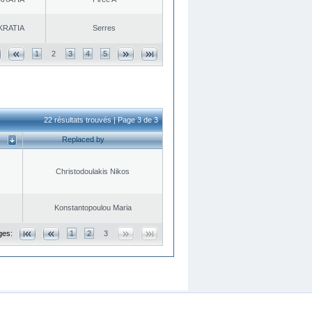
KRATIA
Serres
1
2
3
4
5
22 résultats trouvés | Page 3 de 3
Replaced by
Christodoulakis Nikos
Konstantopoulou Maria
ges:
1
2
3