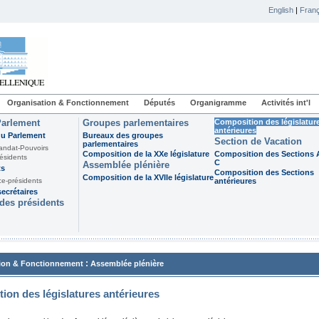
English
|
Franç
Organisation & Fonctionnement
Députés
Organigramme
Activités int'l
Parlement
Groupes parlementaires
Composition des législatur
antérieures
du Parlement
Bureaux des groupes
Section de Vacation
parlementaires
andat-Pouvoirs
Composition de la XXe législature
Composition des Sections A
ésidents
C
Assemblée plénière
ts
Composition des Sections
Composition de la XVIIe législature
ce-présidents
antérieures
ecrétaires
des présidents
:
ion & Fonctionnement
Assemblée plénière
ion des législatures antérieures