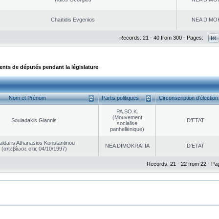
Chaïtidis Evgenios
NEA DΙMO
Records: 21 - 40 from 300 - Pages:
ts de députés pendant la législature
Nom et Prénom
Partis politiques
Circonscription d’élection
PA.SO.K.
(Mouvement
Souladakis Giannis
D’ETAT
socialise
panhellénique)
aldaris Athanasios Konstantinou
NEA DΙMOKRATIA
D’ETAT
(απεβίωσε στις 04/10/1997)
Records: 21 - 22 from 22 - Pa
|
|
ta Protection
Security & Access