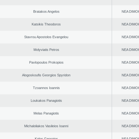
Bratakos Angelos
NEA DΙMO
Katsikis Theodoros
NEA DΙMO
Stavrou Apostolos Evangelou
NEA DΙMO
Molyviatis Petros
NEA DΙMO
Pavlopoulos Prokopios
NEA DΙMO
Alogoskoufis Georgios Spyridon
NEA DΙMO
Tzoannos Ioannis
NEA DΙMO
Loukakos Panagiotis
NEA DΙMO
Melas Panagiotis
NEA DΙMO
Michaloliakos Vasileios Ioanni
NEA DΙMO
Kalos Georgios
NEA DΙMO