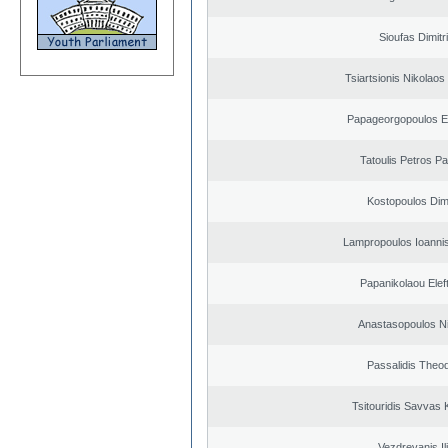
Sioufas Dimitr
Tsiartsionis Nikolao
Papageorgopoulos El
Tatoulis Petros Pa
Kostopoulos Dimi
Lampropoulos Ioannis
Papanikolaou Elef
Anastasopoulos N
Passalidis Theo
Tsitouridis Savvas 
Vezdrevanis Il