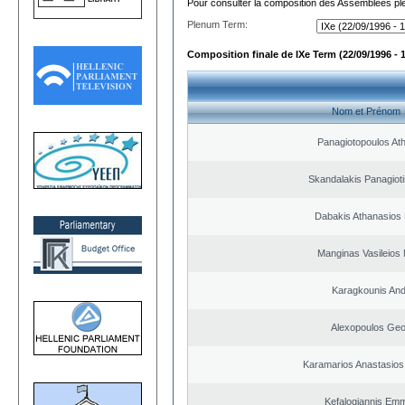
Pour consulter la composition des Assemblées plé
Plenum Term:
Composition finale de IXe Term (22/09/1996 - 
Nom et Prénom
Panagiotopoulos At
Skandalakis Panagioti
Dabakis Athanasios 
Manginas Vasileios 
Karagkounis An
Alexopoulos Geo
Karamarios Anastasio
Kefalogiannis Emm