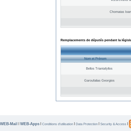
Chomatas Ioan
Remplacements de députés pendant la législ
Nom et Prénom
Bellos Triantafyllos
Garoufalias Georgios
WEB-Mail
WEB-Apps
|
|
|
|
|
Conditions d’utilisation
Data Protection
Security & Access