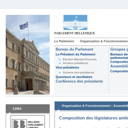
Le Parlement
Organisation & Fonctionnemen
Bureau du Parlement
Groupes p
Le Président du Parlement
Bureaux de
parlementai
Election-Mandat-Pouvoirs
Composition
Anciens présidents
Assemblée
Vice-présidents
Composition
Anciens vice-présidents
Questeurs et secrétaires
Conférence des présidents
:
Organisation & Fonctionnement
Assemblé
Links
Composition des législatures anté