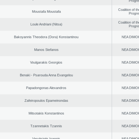
Progr
Coalition of t
Moustafa Moustafa
Progr
Coalition of t
Loule Andriani (Nitsa)
Progr
Bakoyannis Theodora (Dora) Konstantinou
NEA DΙMO
Manos Stefanos
NEA DΙMO
Voulgarakis Georgios
NEA DΙMO
Benaki - Psarouda Anna Evangelou
NEA DΙMO
Papadongonas Alexandros
NEA DΙMO
Zafeiropoulos Epameinondas
NEA DΙMO
Mitsotakis Konstantinos
NEA DΙMO
Tzannetakis Tzannis
NEA DΙMO
Varvitsiotis Ioannis
NEA DΙMO