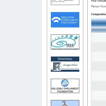
Pour consult
Plenum Term
Composition 