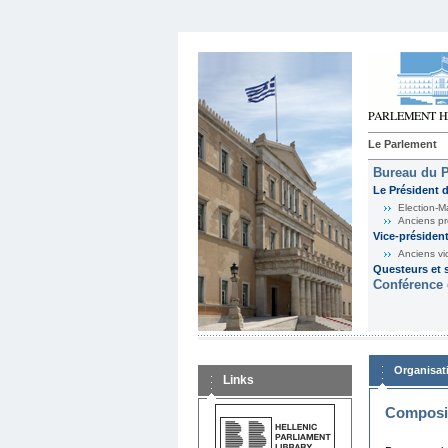
Le Parlement
Bureau du 
Le Président 
Election-M
Anciens pr
Vice-présiden
Anciens vi
Questeurs et s
Conférence 
Organisat
Links
Composit