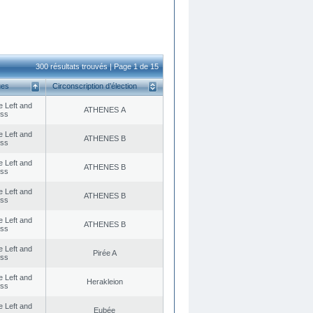
300 résultats trouvés | Page 1 de 15
ues
Circonscription d’élection
he Left and
ATHENES Α
ess
he Left and
ATHENES Β
ess
he Left and
ATHENES Β
ess
he Left and
ATHENES Β
ess
he Left and
ATHENES Β
ess
he Left and
Pirée A
ess
he Left and
Herakleion
ess
he Left and
Eubée