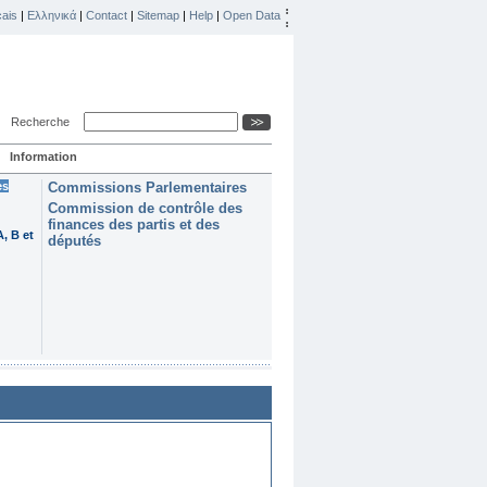
ais
|
Ελληνικά
|
Contact
|
Sitemap
|
Help
|
Open Data
Recherche
Information
es
Commissions Parlementaires
Commission de contrôle des
finances des partis et des
, B et
députés