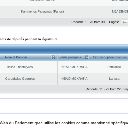
Kammenos Panagiotis (Panos)
NEA DΙMO
Records: 1 - 20 from 300 - Pages:
ts de députés pendant la législature
Nom et Prénom
Partis politiques
Circonscription d’élection
Bellos Triantafyllos
NEA DΙMOKRATIA
Phthiotide
Garoufalias Georgios
NEA DΙMOKRATIA
Larissa
Records: 21 - 22 from 22 - Pa
|
|
ta Protection
Security & Access
l Web du Parlement grec utilise les cookies comme mentionné spécifi