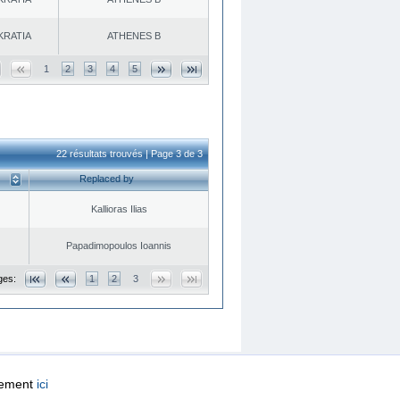
KRATIA
ATHENES Β
1
2
3
4
5
22 résultats trouvés | Page 3 de 3
Replaced by
Kallioras Ilias
Papadimopoulos Ioannis
ges:
1
2
3
quement
ici