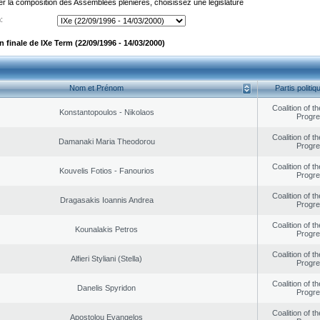
er la composition des Assemblées plénières, choisissez une législature
:
finale de IXe Term (22/09/1996 - 14/03/2000)
Nom et Prénom
Partis politiq
Coalition of t
Konstantopoulos - Nikolaos
Progr
Coalition of t
Damanaki Maria Theodorou
Progr
Coalition of t
Kouvelis Fotios - Fanourios
Progr
Coalition of t
Dragasakis Ioannis Andrea
Progr
Coalition of t
Kounalakis Petros
Progr
Coalition of t
Alfieri Styliani (Stella)
Progr
Coalition of t
Danelis Spyridon
Progr
Coalition of t
Apostolou Evangelos