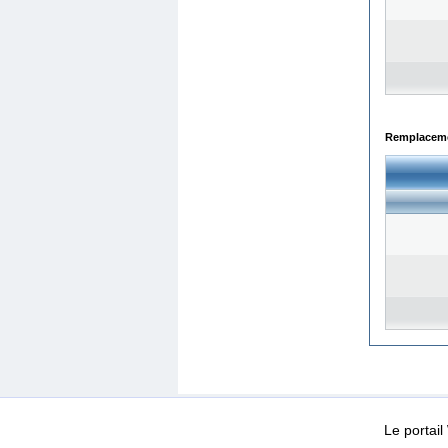
Remplacemen
WEB-Mail
WEB-Apps
|
|
|
Conditions d’utilisation
Da
Le portai