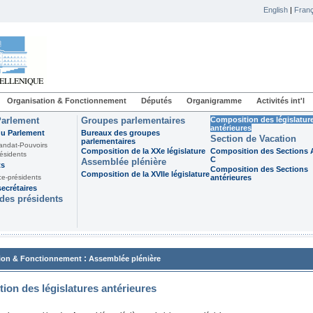
English
|
Franç
Organisation & Fonctionnement
Députés
Organigramme
Activités int'l
Parlement
Groupes parlementaires
Composition des législatur
antérieures
du Parlement
Bureaux des groupes
Section de Vacation
parlementaires
andat-Pouvoirs
Composition de la XXe législature
Composition des Sections A
ésidents
C
Assemblée plénière
ts
Composition des Sections
Composition de la XVIIe législature
ce-présidents
antérieures
ecrétaires
des présidents
:
ion & Fonctionnement
Assemblée plénière
ion des législatures antérieures