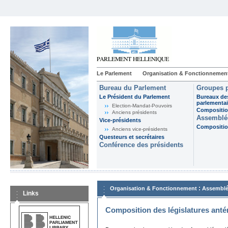
Le Parlement
Organisation & Fonctionnemen
Bureau du Parlement
Groupes p
Le Président du Parlement
Bureaux de
parlementai
Election-Mandat-Pouvoirs
Composition
Anciens présidents
Assemblée
Vice-présidents
Composition
Anciens vice-présidents
Questeurs et secrétaires
Conférence des présidents
:
Organisation & Fonctionnement
Assemblé
Links
Composition des législatures anté