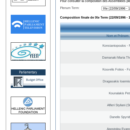
Pour consulter la composition des Assemblées plé
Plenum Term:
Composition finale de IXe Term (22/09/1996 - 
Nom et Prénom
Konstantopoulos - 
Damanaki Maria Th
Kouvelis Fotios - F
Dragasakis Ioannis
Kounalakis Pet
Alfieri Styliani (S
Danelis Spyri
Apostolou Evan