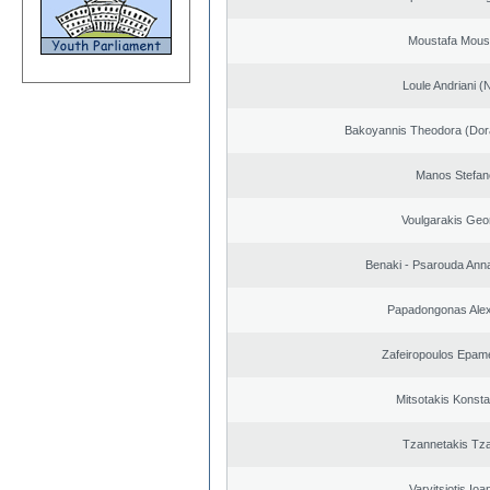
Moustafa Mous
Loule Andriani (N
Bakoyannis Theodora (Dor
Manos Stefan
Voulgarakis Geo
Benaki - Psarouda Ann
Papadongonas Ale
Zafeiropoulos Epam
Mitsotakis Konsta
Tzannetakis Tz
Varvitsiotis Ioa