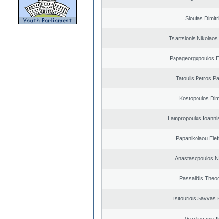
Sioufas Dimitr
Tsiartsionis Nikolao
Papageorgopoulos El
Tatoulis Petros Pa
Kostopoulos Dimi
Lampropoulos Ioannis
Papanikolaou Elef
Anastasopoulos N
Passalidis Theo
Tsitouridis Savvas 
Vezdrevanis Il