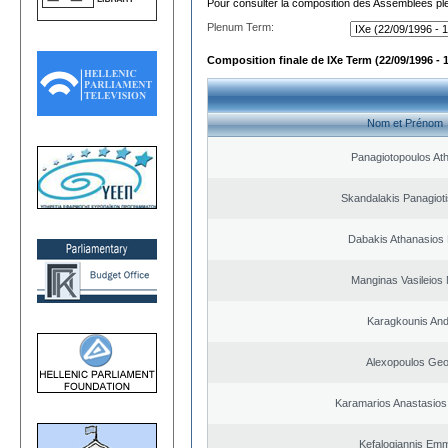
Pour consulter la composition des Assemblées plé
Plenum Term:
Composition finale de IXe Term (22/09/1996 - 
Nom et Prénom
Panagiotopoulos At
Skandalakis Panagioti
Dabakis Athanasios 
Manginas Vasileios 
Karagkounis An
Alexopoulos Geo
Karamarios Anastasio
Kefalogiannis Emm