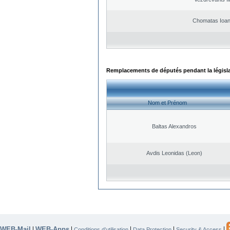
Chomatas Ioan
Remplacements de députés pendant la législ
Nom et Prénom
Baltas Alexandros
Avdis Leonidas (Leon)
WEB-Mail
WEB-Apps
|
|
|
|
|
Conditions d’utilisation
Data Protection
Security & Access