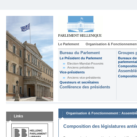
Le Parlement
Organisation & Fonctionnemen
Bureau du Parlement
Groupes p
Le Président du Parlement
Bureaux de
parlementai
Election-Mandat-Pouvoirs
Composition
Anciens présidents
Assemblée
Vice-présidents
Composition
Anciens vice-présidents
Questeurs et secrétaires
Conférence des présidents
:
Organisation & Fonctionnement
Assemblé
Links
Composition des législatures anté