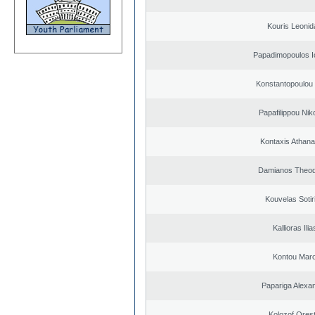
Kouris Leonid
Papadimopoulos I
Konstantopoulou
Papafilippou Nik
Kontaxis Athana
Damianos Theo
Kouvelas Sotir
Kallioras Ilia
Kontou Mar
Papariga Alexa
Kolozof Orest