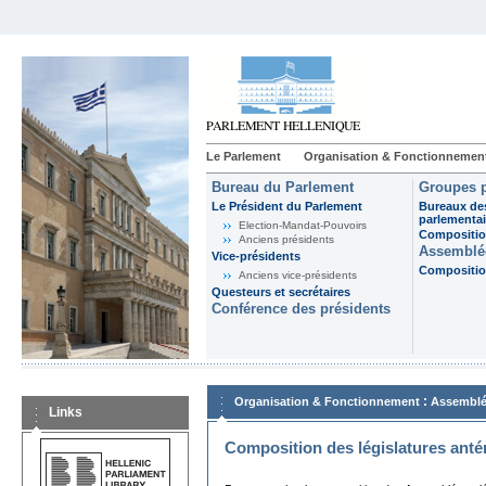
Le Parlement
Organisation & Fonctionnemen
Bureau du Parlement
Groupes p
Le Président du Parlement
Bureaux de
parlementai
Election-Mandat-Pouvoirs
Composition
Anciens présidents
Assemblée
Vice-présidents
Composition
Anciens vice-présidents
Questeurs et secrétaires
Conférence des présidents
:
Organisation & Fonctionnement
Assemblé
Links
Composition des législatures anté