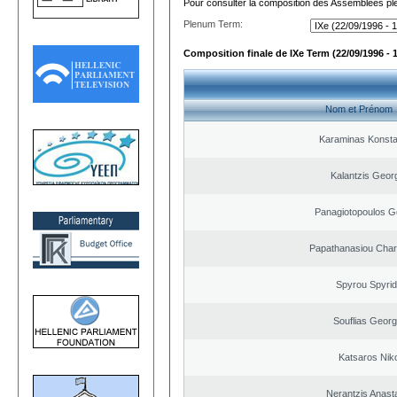
Pour consulter la composition des Assemblées plé
Plenum Term:
Composition finale de IXe Term (22/09/1996 - 
Nom et Prénom
Karaminas Konsta
Kalantzis Geor
Panagiotopoulos G
Papathanasiou Cha
Spyrou Spyri
Souflias Georg
Katsaros Nik
Nerantzis Anast