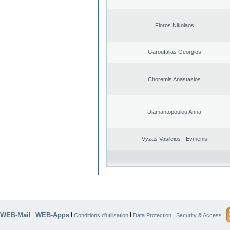
Floros Nikolaos
Garoufalias Georgios
Choremis Anastasios
Diamantopoulou Anna
Vyzas Vasileios - Evmenis
WEB-Mail
WEB-Apps
|
|
|
|
|
Conditions d’utilisation
Data Protection
Security & Access