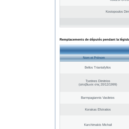
Kostopoulos Dimi
Remplacements de députés pendant la législ
Nom et Prénom
Bellos Triantafyllos
Tsetines Dimitrios
(απεβίωσε στις 20/12/1999)
Barmpagiannis Vasileios
Korakas Efstratios
Karchimakis Michail