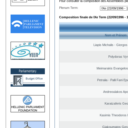
Pour consulter la composition des Assemblées plé
Plenum Term:
Composition finale de IXe Term (22/09/1996 - 
Nom et Prénom
Liapis Michalis - Giorgo
Polydoras Vy
Meimarakis Evangelos 
Petralia - Palli Fani 
Andreoulakos Apo
Karatzaferis Geo
Kasimis Theodoros P
Giakoumatos Ger