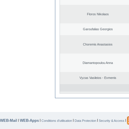
Floros Nikolaos
Garoufalias Georgios
Choremis Anastasios
Diamantopoulou Anna
Vyzas Vasileios - Evmenis
WEB-Mail
WEB-Apps
|
|
|
|
|
Conditions d’utilisation
Data Protection
Security & Access