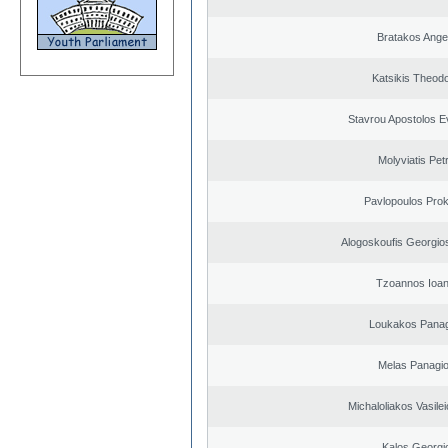
Bratakos Ange
Katsikis Theod
Stavrou Apostolos E
Molyviatis Pet
Pavlopoulos Pro
Alogoskoufis Georgio
Tzoannos Ioan
Loukakos Panag
Melas Panagio
Michaloliakos Vasilei
Kalos Georgi