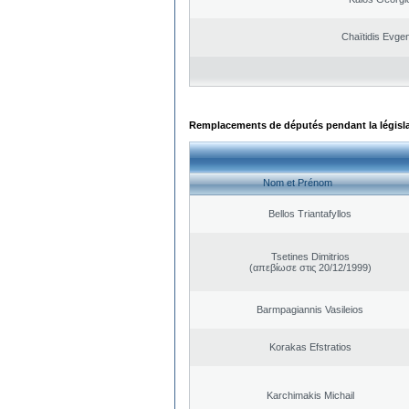
Chaïtidis Evge
Remplacements de députés pendant la législ
Nom et Prénom
Bellos Triantafyllos
Tsetines Dimitrios
(απεβίωσε στις 20/12/1999)
Barmpagiannis Vasileios
Korakas Efstratios
Karchimakis Michail