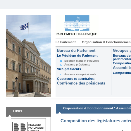
Le Parlement
Organisation & Fonctionnemen
Bureau du Parlement
Groupes p
Le Président du Parlement
Bureaux de
parlementai
Election-Mandat-Pouvoirs
Composition
Anciens présidents
Assemblée
Vice-présidents
Composition
Anciens vice-présidents
Questeurs et secrétaires
Conférence des présidents
:
Organisation & Fonctionnement
Assemblé
Links
Composition des législatures anté