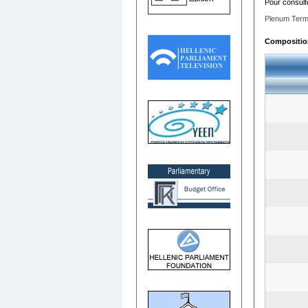
Pour consult
Plenum Term
Composition 