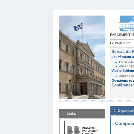
Le Parlement
Bureau du 
Le Président 
Election-M
Anciens pr
Vice-présiden
Anciens vi
Questeurs et s
Conférence 
Organisat
Links
Composit