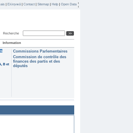
ais
|
Ελληνικά
|
Contact
|
Sitemap
|
Help
|
Open Data
Recherche
Information
es
Commissions Parlementaires
Commission de contrôle des
finances des partis et des
, B et
députés