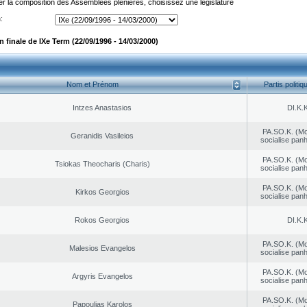
er la composition des Assemblées plénières, choisissez une législature
:
finale de IXe Term (22/09/1996 - 14/03/2000)
Nom et Prénom
Partis politiq
Intzes Anastasios
DI.K.K
PA.SO.K. (M
Geranidis Vasileios
socialise panh
PA.SO.K. (M
Tsiokas Theocharis (Charis)
socialise panh
PA.SO.K. (M
Kirkos Georgios
socialise panh
Rokos Georgios
DI.K.K
PA.SO.K. (M
Malesios Evangelos
socialise panh
PA.SO.K. (M
Argyris Evangelos
socialise panh
PA.SO.K. (M
Papoulias Karolos