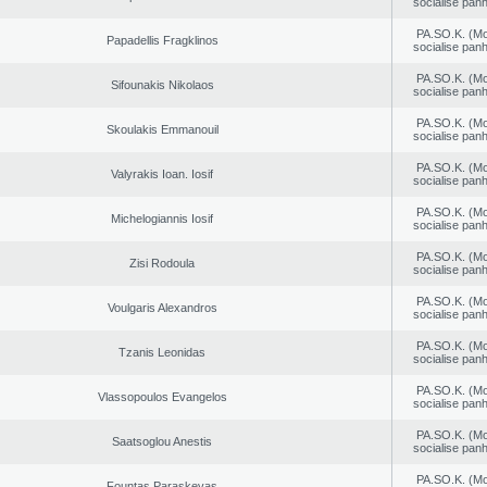
socialise panh
PA.SO.K. (M
Papadellis Fragklinos
socialise panh
PA.SO.K. (M
Sifounakis Nikolaos
socialise panh
PA.SO.K. (M
Skoulakis Emmanouil
socialise panh
PA.SO.K. (M
Valyrakis Ioan. Iosif
socialise panh
PA.SO.K. (M
Michelogiannis Iosif
socialise panh
PA.SO.K. (M
Zisi Rodoula
socialise panh
PA.SO.K. (M
Voulgaris Alexandros
socialise panh
PA.SO.K. (M
Tzanis Leonidas
socialise panh
PA.SO.K. (M
Vlassopoulos Evangelos
socialise panh
PA.SO.K. (M
Saatsoglou Anestis
socialise panh
PA.SO.K. (M
Fountas Paraskevas