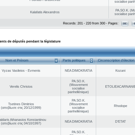
socialise panh
PA.SO.K. (M
Kalafatis Alexandros
socialise panh
Records: 201 - 220 from 300 - Pages:
ts de députés pendant la législature
Nom et Prénom
Partis politiques
Circonscription d’élection
Vyzas Vasileios - Evmenis
NEA DΙMOKRATIA
Kozani
PA.SO.K.
(Mouvement
Verelis Christos
EΤOLIEACARNANI
socialise
panhellénique)
PA.SO.K.
Tsetines Dimitrios
(Mouvement
Rhodope
(απεβίωσε στις 20/12/1999)
socialise
panhellénique)
aldaris Athanasios Konstantinou
NEA DΙMOKRATIA
D’ETAT
(απεβίωσε στις 04/10/1997)
PA.SO.K.