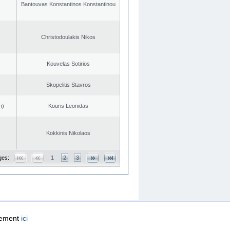
Bantouvas Konstantinos Konstantinou
Christodoulakis Nikos
Kouvelas Sotirios
Skopelitis Stavros
n)
Kouris Leonidas
Kokkinis Nikolaos
ges:
1
2
3
quement
ici