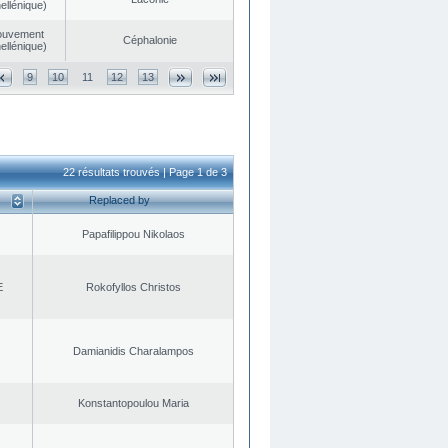
ellénique)
ouvement
Céphalonie
ellénique)
9
10
11
12
13
22 résultats trouvés | Page 1 de 3
Replaced by
Papafilippou Nikolaos
E
Rokofyllos Christos
Damianidis Charalampos
Konstantopoulou Maria