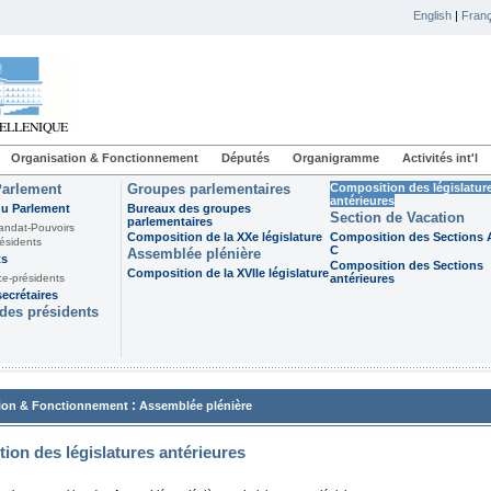
English
|
Franç
Organisation & Fonctionnement
Députés
Organigramme
Activités int'l
Parlement
Groupes parlementaires
Composition des législatur
antérieures
du Parlement
Bureaux des groupes
Section de Vacation
parlementaires
andat-Pouvoirs
Composition de la XXe législature
Composition des Sections A
ésidents
C
Assemblée plénière
ts
Composition des Sections
Composition de la XVIIe législature
ce-présidents
antérieures
ecrétaires
des présidents
:
ion & Fonctionnement
Assemblée plénière
ion des législatures antérieures