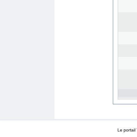
WEB-Mail
WEB-Apps
|
|
|
Conditions d’utilisation
Da
Le portai