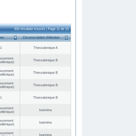
300 résultats trouvés | Page 11 de 15
ues
Circonscription d’élection
I.
Thessalonique A
ouvement
Thessalonique B
ellénique)
ouvement
Thessalonique B
ellénique)
ouvement
Thessalonique B
ellénique)
I.
Thessalonique B
ouvement
Ioannina
ellénique)
ouvement
Ioannina
ellénique)
ouvement
Ioannina