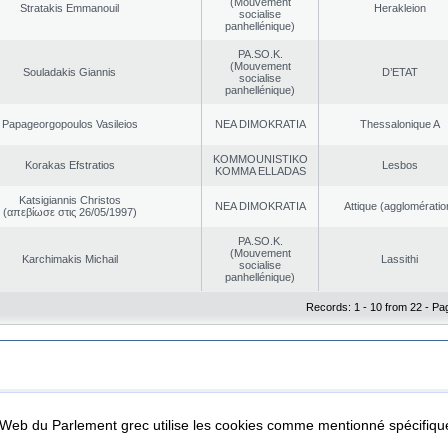
(Mouvement
Stratakis Emmanouil
Herakleion
socialise
panhellénique)
PA.SO.K.
(Mouvement
Souladakis Giannis
D’ETAT
socialise
panhellénique)
Papageorgopoulos Vasileios
NEA DΙMOKRATIA
Thessalonique A
KOMMOUNISTIKO
Korakas Efstratios
Lesbos
KOMMA ELLADAS
Katsigiannis Christos
NEA DΙMOKRATIA
Αttique (agglomératio
(απεβίωσε στις 26/05/1997)
PA.SO.K.
(Mouvement
Karchimakis Michail
Lassithi
socialise
panhellénique)
Records: 1 - 10 from 22 - Pa
|
|
ta Protection
Security & Access
l Web du Parlement grec utilise les cookies comme mentionné spécifi