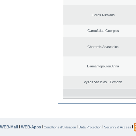
Floros Nikolaos
Garoufalias Georgios
Choremis Anastasios
Diamantopoulou Anna
Vyzas Vasileios - Evmenis
WEB-Mail
WEB-Apps
|
|
|
|
|
Conditions d’utilisation
Data Protection
Security & Access