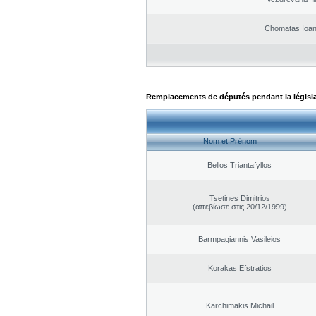
Chomatas Ioan
Remplacements de députés pendant la législ
Nom et Prénom
Bellos Triantafyllos
Tsetines Dimitrios
(απεβίωσε στις 20/12/1999)
Barmpagiannis Vasileios
Korakas Efstratios
Karchimakis Michail