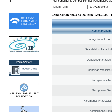
Pour consulter la composition des Assemblées plé
Plenum Term:
Composition finale de IXe Term (22/09/1996 - 
Nom et Prénom
Panagiotopoulos At
Skandalakis Panagioti
Dabakis Athanasios 
Manginas Vasileios 
Karagkounis An
Alexopoulos Geo
Karamarios Anastasio
Kefalogiannis Emm