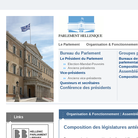
Le Parlement
Organisation & Fonctionnemen
Bureau du Parlement
Groupes p
Le Président du Parlement
Bureaux de
parlementai
Election-Mandat-Pouvoirs
Composition
Anciens présidents
Assemblée
Vice-présidents
Composition
Anciens vice-présidents
Questeurs et secrétaires
Conférence des présidents
:
Organisation & Fonctionnement
Assemblé
Links
Composition des législatures anté