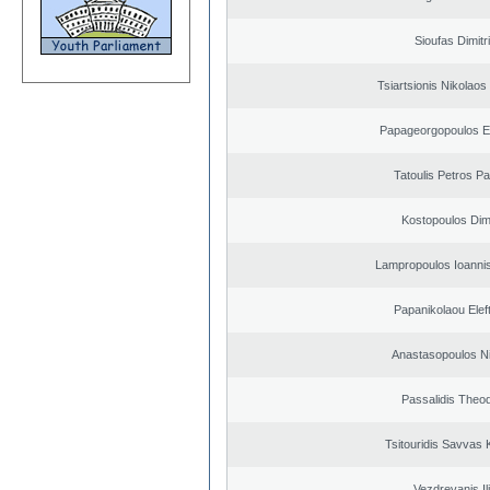
Sioufas Dimitr
Tsiartsionis Nikolao
Papageorgopoulos El
Tatoulis Petros Pa
Kostopoulos Dimi
Lampropoulos Ioannis
Papanikolaou Elef
Anastasopoulos N
Passalidis Theo
Tsitouridis Savvas 
Vezdrevanis Il