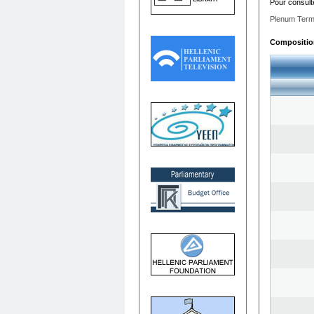
Pour consult
Plenum Term
Composition 