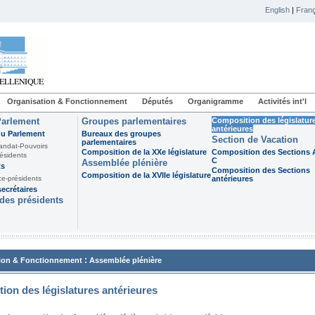
English
|
Franç
Organisation & Fonctionnement
Députés
Organigramme
Activités int'l
Parlement
Groupes parlementaires
Composition des législatur
antérieures
du Parlement
Bureaux des groupes
Section de Vacation
parlementaires
andat-Pouvoirs
Composition de la XXe législature
Composition des Sections A
ésidents
C
Assemblée plénière
ts
Composition des Sections
Composition de la XVIIe législature
ce-présidents
antérieures
ecrétaires
des présidents
:
ion & Fonctionnement
Assemblée plénière
ion des législatures antérieures