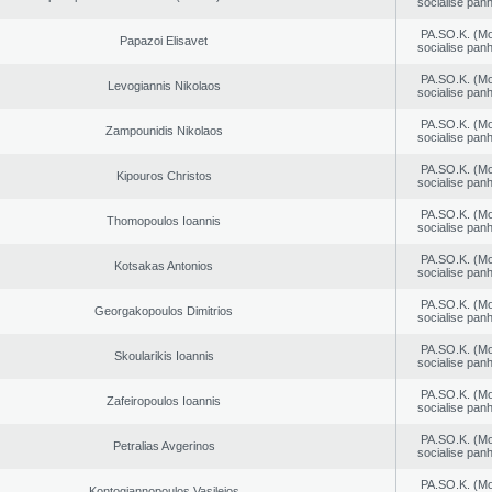
socialise panh
PA.SO.K. (M
Papazoi Elisavet
socialise panh
PA.SO.K. (M
Levogiannis Nikolaos
socialise panh
PA.SO.K. (M
Zampounidis Nikolaos
socialise panh
PA.SO.K. (M
Kipouros Christos
socialise panh
PA.SO.K. (M
Thomopoulos Ioannis
socialise panh
PA.SO.K. (M
Kotsakas Antonios
socialise panh
PA.SO.K. (M
Georgakopoulos Dimitrios
socialise panh
PA.SO.K. (M
Skoularikis Ioannis
socialise panh
PA.SO.K. (M
Zafeiropoulos Ioannis
socialise panh
PA.SO.K. (M
Petralias Avgerinos
socialise panh
PA.SO.K. (M
Kontogiannopoulos Vasileios