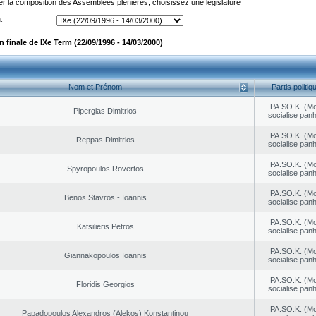
er la composition des Assemblées plénières, choisissez une législature
:
finale de IXe Term (22/09/1996 - 14/03/2000)
Nom et Prénom
Partis politiq
PA.SO.K. (M
Pipergias Dimitrios
socialise panh
PA.SO.K. (M
Reppas Dimitrios
socialise panh
PA.SO.K. (M
Spyropoulos Rovertos
socialise panh
PA.SO.K. (M
Benos Stavros - Ioannis
socialise panh
PA.SO.K. (M
Katsilieris Petros
socialise panh
PA.SO.K. (M
Giannakopoulos Ioannis
socialise panh
PA.SO.K. (M
Floridis Georgios
socialise panh
PA.SO.K. (M
Papadopoulos Alexandros (Alekos) Konstantinou