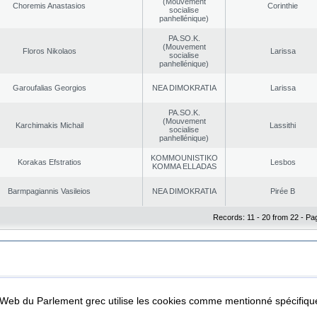
(Mouvement
Choremis Anastasios
Corinthie
socialise
panhellénique)
PA.SO.K.
(Mouvement
Floros Nikolaos
Larissa
socialise
panhellénique)
Garoufalias Georgios
NEA DΙMOKRATIA
Larissa
PA.SO.K.
(Mouvement
Karchimakis Michail
Lassithi
socialise
panhellénique)
KOMMOUNISTIKO
Korakas Efstratios
Lesbos
KOMMA ELLADAS
Barmpagiannis Vasileios
NEA DΙMOKRATIA
Pirée B
Records: 11 - 20 from 22 - Pa
|
|
ta Protection
Security & Access
l Web du Parlement grec utilise les cookies comme mentionné spécifi