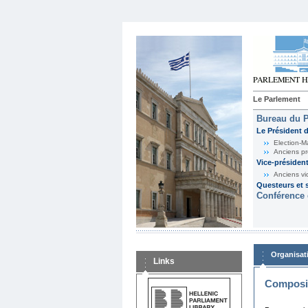
Le Parlement
Bureau du 
Le Président 
Election-M
Anciens pr
Vice-présiden
Anciens vi
Questeurs et s
Conférence 
Organisat
Links
Composit