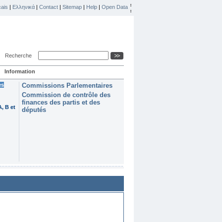
ais
|
Ελληνικά
|
Contact
|
Sitemap
|
Help
|
Open Data
Recherche
Information
es
Commissions Parlementaires
Commission de contrôle des
finances des partis et des
, B et
députés