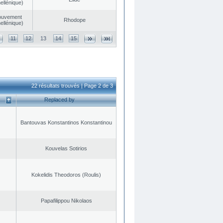
ellénique)
ouvement
Rhodope
ellénique)
11
12
13
14
15
22 résultats trouvés | Page 2 de 3
Replaced by
Bantouvas Konstantinos Konstantinou
Kouvelas Sotirios
Kokelidis Theodoros (Roulis)
Papafilippou Nikolaos