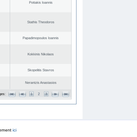
Pottakis Ioannis
Stathis Theodoros
Papadimopoulos Ioannis
Kokkinis Nikolaos
Skopelitis Stavros
Nerantzis Anastasios
ges:
1
2
3
quement
ici