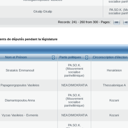
socialise panh
PA.SO.K. (M
Gkalip Gkalip
socialise panh
Records: 241 - 260 from 300 - Pages:
ts de députés pendant la législature
Nom et Prénom
Partis politiques
Circonscription d’élection
PA.SO.K.
(Mouvement
Stratakis Emmanouil
Herakleion
socialise
panhellénique)
Papageorgopoulos Vasileios
NEA DΙMOKRATIA
Thessalonique A
PA.SO.K.
(Mouvement
Diamantopoulou Anna
Kozani
socialise
panhellénique)
Vyzas Vasileios - Evmenis
NEA DΙMOKRATIA
Kozani
PA.SO.K.