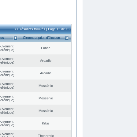
300 résultats trouvés | Page 13 de 15
ues
Circonscription d’élection
ouvement
Eubée
ellénique)
ouvement
Arcadie
ellénique)
ouvement
Arcadie
ellénique)
ouvement
Messénie
ellénique)
ouvement
Messénie
ellénique)
ouvement
Messénie
ellénique)
ouvement
Kilkis
ellénique)
ouvement
Thesprotie