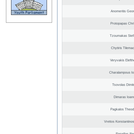
Anomeritis Geor
Protopapas Chri
Tzoumakas Stef
Chytiris Tilema
Veryvakis Elefth
Charalampous Io
Tsovolas Dimit
Dimaras Ioann
Pagkalos Theod
Vrettos Konstantinos
Papailias Ilia