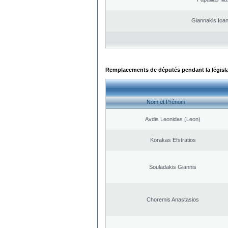
Giannakis Ioan
Remplacements de députés pendant la législ
Nom et Prénom
Avdis Leonidas (Leon)
Korakas Efstratios
Souladakis Giannis
Choremis Anastasios