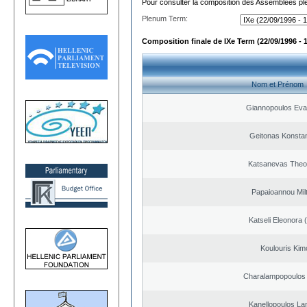
Pour consulter la composition des Assemblées plé
Plenum Term:
Composition finale de IXe Term (22/09/1996 - 
Nom et Prénom
Giannopoulos Eva
Geitonas Konstan
Katsanevas Theo
Papaioannou Milt
Katseli Eleonora 
Koulouris Kim
Charalampopoulos 
Kanellopoulos L