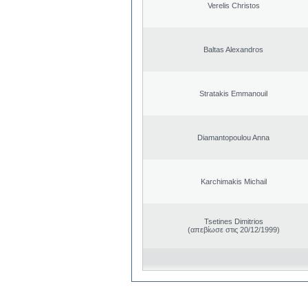
Verelis Christos
Baltas Alexandros
Stratakis Emmanouil
Diamantopoulou Anna
Karchimakis Michail
Tsetines Dimitrios
(απεβίωσε στις 20/12/1999)