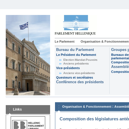
Le Parlement
Organisation & Fonctionnemen
Bureau du Parlement
Groupes p
Le Président du Parlement
Bureaux de
parlementai
Election-Mandat-Pouvoirs
Composition
Anciens présidents
Assemblée
Vice-présidents
Composition
Anciens vice-présidents
Questeurs et secrétaires
Conférence des présidents
:
Organisation & Fonctionnement
Assemblé
Links
Composition des législatures anté