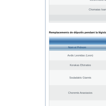
Chomatas Ioan
Remplacements de députés pendant la législ
Nom et Prénom
Avdis Leonidas (Leon)
Korakas Efstratios
Souladakis Giannis
Choremis Anastasios