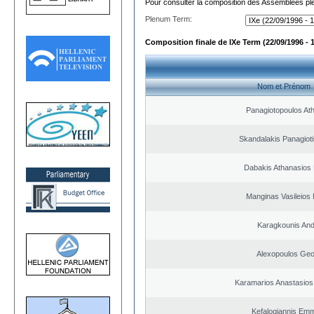
Pour consulter la composition des Assemblées plé
Plenum Term:
Composition finale de IXe Term (22/09/1996 - 
Nom et Prénom
Panagiotopoulos At
Skandalakis Panagioti
Dabakis Athanasios 
Manginas Vasileios 
Karagkounis An
Alexopoulos Geo
Karamarios Anastasio
Kefalogiannis Emm