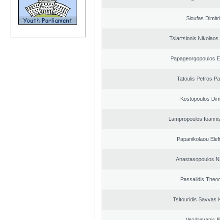
Sioufas Dimitr
Tsiartsionis Nikolao
Papageorgopoulos El
Tatoulis Petros Pa
Kostopoulos Dimi
Lampropoulos Ioannis
Papanikolaou Elef
Anastasopoulos N
Passalidis Theo
Tsitouridis Savvas 
Vezdrevanis Il