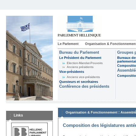
Le Parlement
Organisation & Fonctionnemen
Bureau du Parlement
Groupes p
Le Président du Parlement
Bureaux de
parlementai
Election-Mandat-Pouvoirs
Composition
Anciens présidents
Assemblée
Vice-présidents
Composition
Anciens vice-présidents
Questeurs et secrétaires
Conférence des présidents
:
Organisation & Fonctionnement
Assemblé
Links
Composition des législatures anté