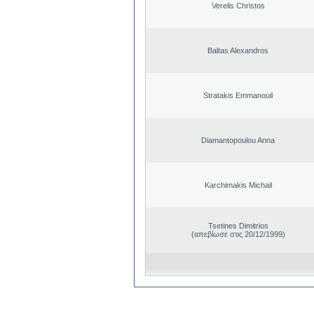
Verelis Christos
Baltas Alexandros
Stratakis Emmanouil
Diamantopoulou Anna
Karchimakis Michail
Tsetines Dimitrios
(απεβίωσε στις 20/12/1999)