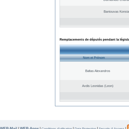
Bantouvas Konsta
Remplacements de députés pendant la législ
Nom et Prénom
Baltas Alexandros
Avdis Leonidas (Leon)
WEB-Mail
WEB-Apps
|
|
|
|
|
Conditions d’utilisation
Data Protection
Security & Access