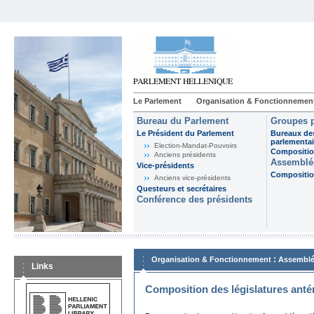
Le Parlement
Organisation & Fonctionnemen
Bureau du Parlement
Groupes p
Le Président du Parlement
Bureaux de
parlementai
Election-Mandat-Pouvoirs
Composition
Anciens présidents
Assemblée
Vice-présidents
Composition
Anciens vice-présidents
Questeurs et secrétaires
Conférence des présidents
:
Organisation & Fonctionnement
Assemblé
Links
Composition des législatures anté