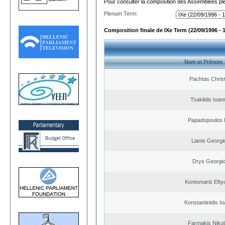
Pour consulter la composition des Assemblées plé
Plenum Term:
Composition finale de IXe Term (22/09/1996 - 
Nom et Prénom
Pachtas Chris
Tsaklidis Ioan
Papadopoulos I
Lianis Georgi
Drys Georgi
Kontomaris Efty
Konstantinidis Io
Farmakis Niko