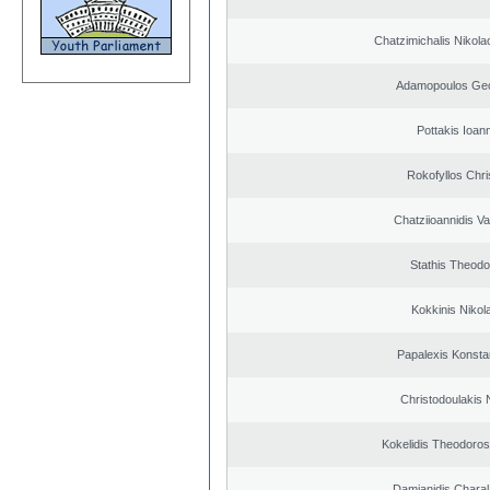
Chatzimichalis Nikola
Adamopoulos Geo
Pottakis Ioann
Rokofyllos Chri
Chatziioannidis Va
Stathis Theodo
Kokkinis Nikol
Papalexis Konsta
Christodoulakis 
Kokelidis Theodoros
Damianidis Chara