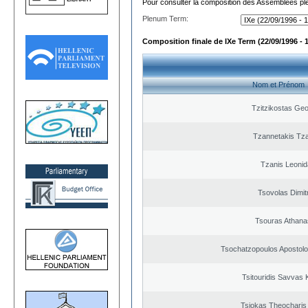
Pour consulter la composition des Assemblées plé
Plenum Term:
Composition finale de IXe Term (22/09/1996 - 
Nom et Prénom
Tzitzikostas Geo
Tzannetakis Tz
Tzanis Leoni
Tsovolas Dimit
Tsouras Athana
Tsochatzopoulos Apostolo
Tsitouridis Savvas 
Tsiokas Theocharis 