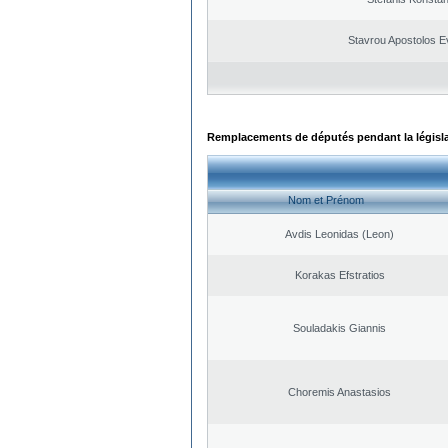
Stavrou Apostolos E
Remplacements de députés pendant la législ
Nom et Prénom
Avdis Leonidas (Leon)
Korakas Efstratios
Souladakis Giannis
Choremis Anastasios