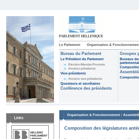
Le Parlement
Organisation & Fonctionnemen
Bureau du Parlement
Groupes p
Le Président du Parlement
Bureaux de
parlementai
Election-Mandat-Pouvoirs
Composition
Anciens présidents
Assemblée
Vice-présidents
Composition
Anciens vice-présidents
Questeurs et secrétaires
Conférence des présidents
:
Organisation & Fonctionnement
Assemblé
Links
Composition des législatures anté