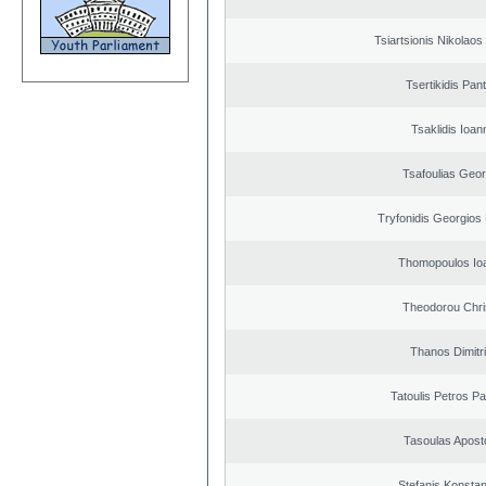
Tsiartsionis Nikolao
Tsertikidis Pant
Tsaklidis Ioan
Tsafoulias Geor
Tryfonidis Georgios 
Thomopoulos Io
Theodorou Chri
Thanos Dimitr
Tatoulis Petros Pa
Tasoulas Apost
Stefanis Konstan