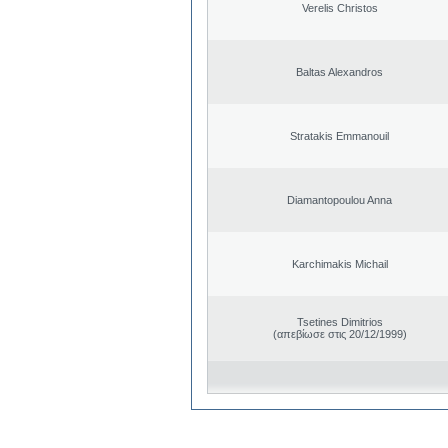
Verelis Christos
Baltas Alexandros
Stratakis Emmanouil
Diamantopoulou Anna
Karchimakis Michail
Tsetines Dimitrios
(απεβίωσε στις 20/12/1999)