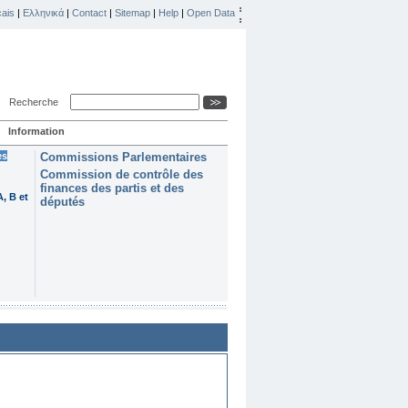
ais
|
Ελληνικά
|
Contact
|
Sitemap
|
Help
|
Open Data
Recherche
Information
es
Commissions Parlementaires
Commission de contrôle des
finances des partis et des
, B et
députés