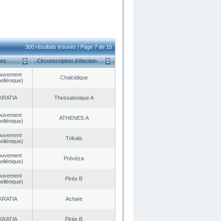
300 résultats trouvés | Page 7 de 15
ues
Circonscription d’élection
ouvement
Chalcidique
ellénique)
KRATIA
Thessalonique A
ouvement
ATHENES Α
ellénique)
ouvement
Trikala
ellénique)
ouvement
Prévéza
ellénique)
ouvement
Pirée B
ellénique)
KRATIA
Achaïe
KRATIA
Pirée B