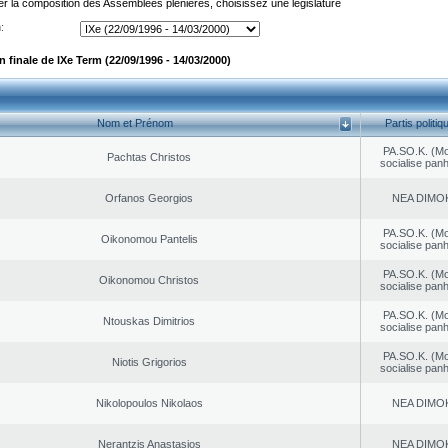
er la composition des Assemblées plénières, choisissez une législature
:
finale de IXe Term (22/09/1996 - 14/03/2000)
Nom et Prénom
Partis politiq
PA.SO.K. (M
Pachtas Christos
socialise panh
Orfanos Georgios
NEA DΙMO
PA.SO.K. (M
Oikonomou Pantelis
socialise panh
PA.SO.K. (M
Oikonomou Christos
socialise panh
PA.SO.K. (M
Ntouskas Dimitrios
socialise panh
PA.SO.K. (M
Niotis Grigorios
socialise panh
Nikolopoulos Nikolaos
NEA DΙMO
Nerantzis Anastasios
NEA DΙMO