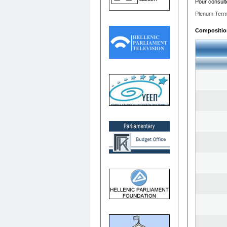
Pour consult
Plenum Term
Composition 