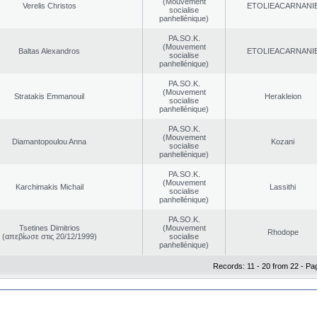
(Mouvement
Verelis Christos
EΤOLIEACARNANI
socialise
panhellénique)
PA.SO.K.
(Mouvement
Baltas Alexandros
EΤOLIEACARNANI
socialise
panhellénique)
PA.SO.K.
(Mouvement
Stratakis Emmanouil
Herakleion
socialise
panhellénique)
PA.SO.K.
(Mouvement
Diamantopoulou Anna
Kozani
socialise
panhellénique)
PA.SO.K.
(Mouvement
Karchimakis Michail
Lassithi
socialise
panhellénique)
PA.SO.K.
Tsetines Dimitrios
(Mouvement
Rhodope
(απεβίωσε στις 20/12/1999)
socialise
panhellénique)
Records: 11 - 20 from 22 - Pa