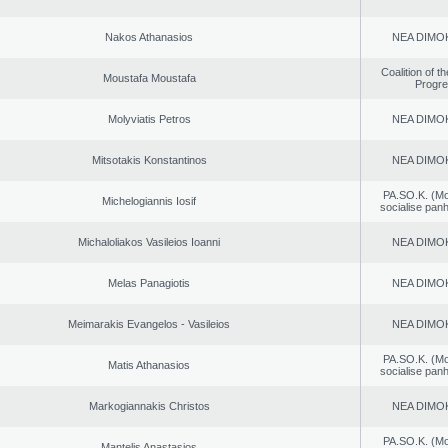
Nakos Athanasios
NEA DΙMO
Coalition of t
Moustafa Moustafa
Progr
Molyviatis Petros
NEA DΙMO
Mitsotakis Konstantinos
NEA DΙMO
PA.SO.K. (M
Michelogiannis Iosif
socialise panh
Michaloliakos Vasileios Ioanni
NEA DΙMO
Melas Panagiotis
NEA DΙMO
Meimarakis Evangelos - Vasileios
NEA DΙMO
PA.SO.K. (M
Matis Athanasios
socialise panh
Markogiannakis Christos
NEA DΙMO
PA.SO.K. (M
Mantelis Anastasios