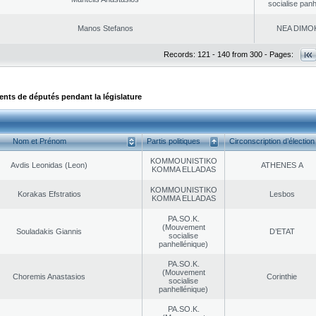
socialise panh
Manos Stefanos
NEA DΙMO
Records: 121 - 140 from 300 - Pages:
ts de députés pendant la législature
Nom et Prénom
Partis politiques
Circonscription d’élection
KOMMOUNISTIKO
Avdis Leonidas (Leon)
ATHENES Α
KOMMA ELLADAS
KOMMOUNISTIKO
Korakas Efstratios
Lesbos
KOMMA ELLADAS
PA.SO.K.
(Mouvement
Souladakis Giannis
D’ETAT
socialise
panhellénique)
PA.SO.K.
(Mouvement
Choremis Anastasios
Corinthie
socialise
panhellénique)
PA.SO.K.