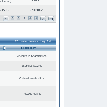
ellénique)
KRATIA
ATHENES Α
5
6
7
8
9
22 résultats trouvés | Page 2 de 3
Replaced by
Angourakis Charalampos
Skopelitis Stavros
Christodoulakis Nikos
Pottakis Ioannis