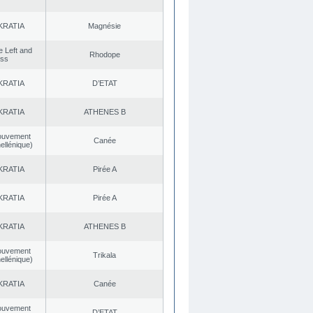
KRATIA
Magnésie
he Left and
Rhodope
ess
KRATIA
D’ETAT
KRATIA
ATHENES Β
ouvement
Canée
ellénique)
KRATIA
Pirée A
KRATIA
Pirée A
KRATIA
ATHENES Β
ouvement
Trikala
ellénique)
KRATIA
Canée
ouvement
D’ETAT