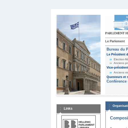
Le Parlement
Bureau du 
Le Président 
Election-M
Anciens pr
Vice-présiden
Anciens vi
Questeurs et s
Conférence 
Organisat
Links
Composit