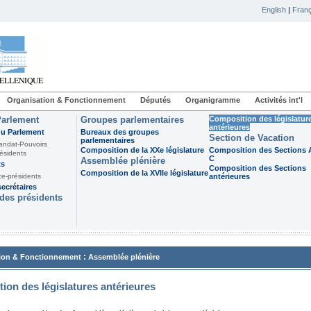
English
|
Franç
Organisation & Fonctionnement
Députés
Organigramme
Activités int'l
Parlement
Groupes parlementaires
Composition des législatur
antérieures
du Parlement
Bureaux des groupes
Section de Vacation
parlementaires
andat-Pouvoirs
Composition de la XXe législature
Composition des Sections A
ésidents
C
Assemblée plénière
ts
Composition des Sections
Composition de la XVIIe législature
ce-présidents
antérieures
ecrétaires
des présidents
:
ion & Fonctionnement
Assemblée plénière
ion des législatures antérieures