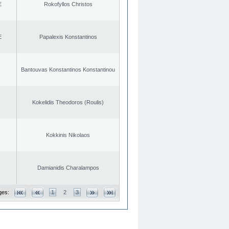
E
Rokofyllos Christos
E
Papalexis Konstantinos
Bantouvas Konstantinos Konstantinou
Kokelidis Theodoros (Roulis)
Kokkinis Nikolaos
Damianidis Charalampos
ges:
1
2
3