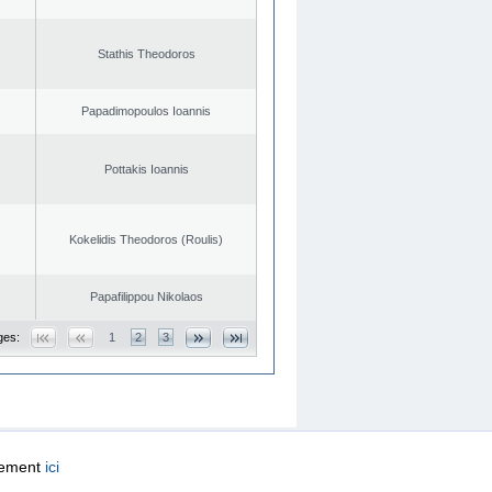
Stathis Theodoros
Papadimopoulos Ioannis
Pottakis Ioannis
Kokelidis Theodoros (Roulis)
Papafilippou Nikolaos
ges:
1
2
3
quement
ici