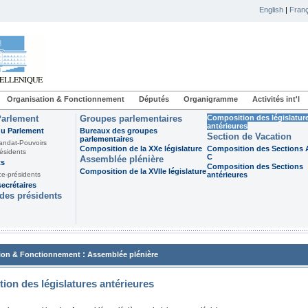
English
|
Franç
Organisation & Fonctionnement
Députés
Organigramme
Activités int'l
Parlement
Groupes parlementaires
Composition des législatur
antérieures
du Parlement
Bureaux des groupes
Section de Vacation
parlementaires
andat-Pouvoirs
Composition de la XXe législature
Composition des Sections A
ésidents
C
Assemblée plénière
ts
Composition des Sections
Composition de la XVIIe législature
ce-présidents
antérieures
ecrétaires
des présidents
:
ion & Fonctionnement
Assemblée plénière
ion des législatures antérieures