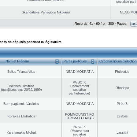
socialise panh
Skandalakis Panagiotis Nikolaou
NEA DΙMO
Records: 41 - 60 from 300 - Pages:
ts de députés pendant la législature
Nom et Prénom
Partis politiques
Circonscription d’élection
Bellos Triantafyllos
NEA DΙMOKRATIA
Phthiotide
PA.SO.K.
Tsetines Dimitrios
(Mouvement
Rhodope
(απεβίωσε στις 20/12/1999)
socialise
panhellénique)
Barmpagiannis Vasileios
NEA DΙMOKRATIA
Pirée B
KOMMOUNISTIKO
Korakas Efstratios
Lesbos
KOMMA ELLADAS
PA.SO.K.
(Mouvement
Karchimakis Michail
Lassithi
socialise