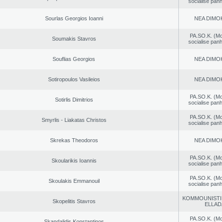
socialise panh
Sourlas Georgios Ioanni
NEA DΙMO
PA.SO.K. (M
Soumakis Stavros
socialise panh
Souflias Georgios
NEA DΙMO
Sotiropoulos Vasileios
NEA DΙMO
PA.SO.K. (M
Sotirlis Dimitrios
socialise panh
PA.SO.K. (M
Smyrlis - Liakatas Christos
socialise panh
Skrekas Theodoros
NEA DΙMO
PA.SO.K. (M
Skoularikis Ioannis
socialise panh
PA.SO.K. (M
Skoulakis Emmanouil
socialise panh
KOMMOUNISTI
Skopelitis Stavros
ELLAD
PA.SO.K. (M
Skandalidis Konstantinos