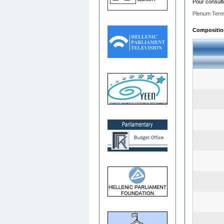
Pour consult
Plenum Term
Composition 