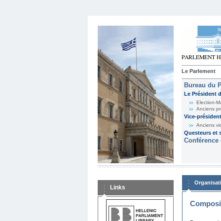
Le Parlement
Bureau du 
Le Président 
Election-M
Anciens pr
Vice-présiden
Anciens vi
Questeurs et s
Conférence 
Organisat
Links
Composit