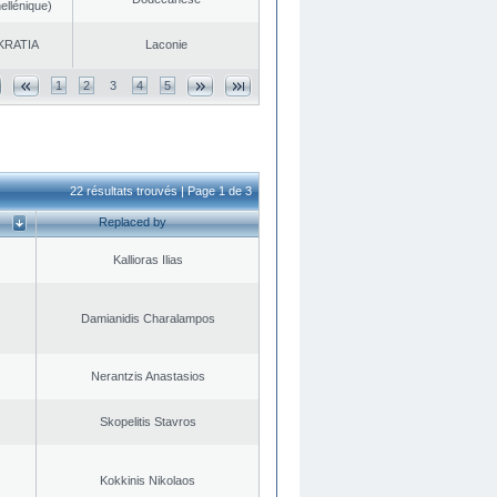
ellénique)
KRATIA
Laconie
1
2
3
4
5
22 résultats trouvés | Page 1 de 3
Replaced by
Kallioras Ilias
Damianidis Charalampos
Nerantzis Anastasios
Skopelitis Stavros
Kokkinis Nikolaos