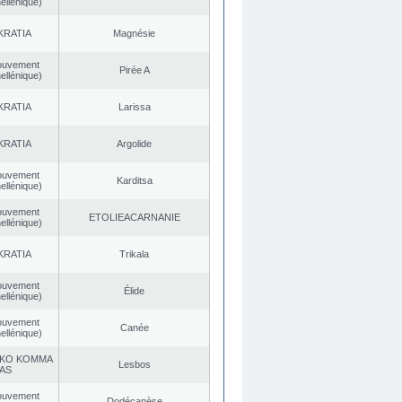
ellénique)
KRATIA
Magnésie
ouvement
Pirée A
ellénique)
KRATIA
Larissa
KRATIA
Argolide
ouvement
Karditsa
ellénique)
ouvement
EΤOLIEACARNANIE
ellénique)
KRATIA
Trikala
ouvement
Élide
ellénique)
ouvement
Canée
ellénique)
KO KOMMA
Lesbos
AS
ouvement
Dodécanèse