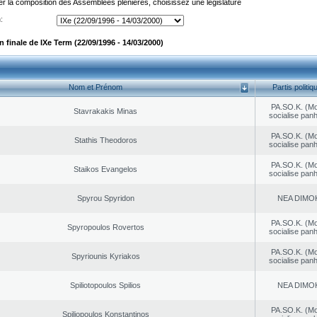
er la composition des Assemblées plénières, choisissez une législature
:
finale de IXe Term (22/09/1996 - 14/03/2000)
Nom et Prénom
Partis politiq
PA.SO.K. (M
Stavrakakis Minas
socialise panh
PA.SO.K. (M
Stathis Theodoros
socialise panh
PA.SO.K. (M
Staikos Evangelos
socialise panh
Spyrou Spyridon
NEA DΙMO
PA.SO.K. (M
Spyropoulos Rovertos
socialise panh
PA.SO.K. (M
Spyriounis Kyriakos
socialise panh
Spiliotopoulos Spilios
NEA DΙMO
PA.SO.K. (M
Spiliopoulos Konstantinos