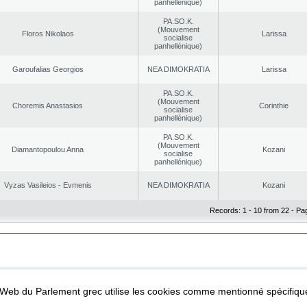
panhellénique)
PA.SO.K.
(Mouvement
Floros Nikolaos
Larissa
socialise
panhellénique)
Garoufalias Georgios
NEA DΙMOKRATIA
Larissa
PA.SO.K.
(Mouvement
Choremis Anastasios
Corinthie
socialise
panhellénique)
PA.SO.K.
(Mouvement
Diamantopoulou Anna
Kozani
socialise
panhellénique)
Vyzas Vasileios - Evmenis
NEA DΙMOKRATIA
Kozani
Records: 1 - 10 from 22 - Pa
|
|
ta Protection
Security & Access
l Web du Parlement grec utilise les cookies comme mentionné spécifi