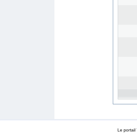
WEB-Mail
WEB-Apps
|
|
|
Conditions d’utilisation
Da
Le portai