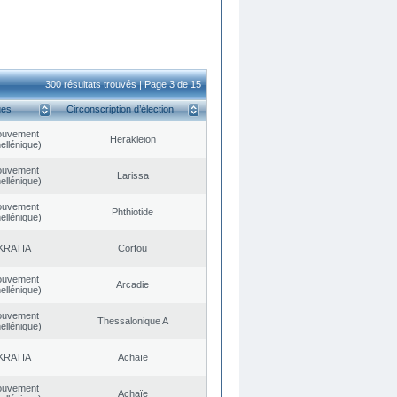
300 résultats trouvés | Page 3 de 15
ues
Circonscription d’élection
ouvement
Herakleion
ellénique)
ouvement
Larissa
ellénique)
ouvement
Phthiotide
ellénique)
KRATIA
Corfou
ouvement
Arcadie
ellénique)
ouvement
Thessalonique A
ellénique)
KRATIA
Achaïe
ouvement
Achaïe