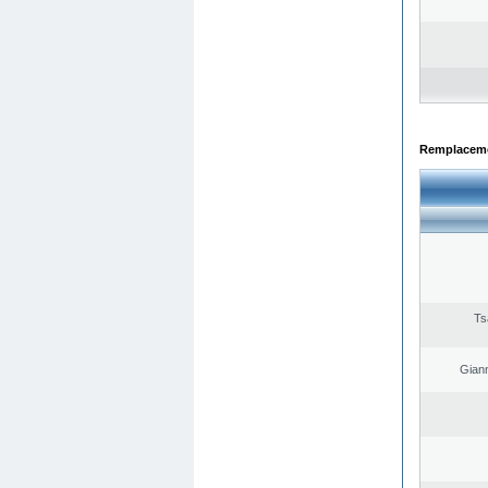
Remplacemen
Ts
Giann