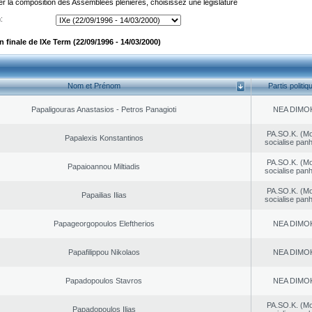
er la composition des Assemblées plénières, choisissez une législature
:
finale de IXe Term (22/09/1996 - 14/03/2000)
Nom et Prénom
Partis politiq
Papaligouras Anastasios - Petros Panagioti
NEA DΙMO
PA.SO.K. (M
Papalexis Konstantinos
socialise panh
PA.SO.K. (M
Papaioannou Miltiadis
socialise panh
PA.SO.K. (M
Papailias Ilias
socialise panh
Papageorgopoulos Eleftherios
NEA DΙMO
Papafilippou Nikolaos
NEA DΙMO
Papadopoulos Stavros
NEA DΙMO
PA.SO.K. (M
Papadopoulos Ilias