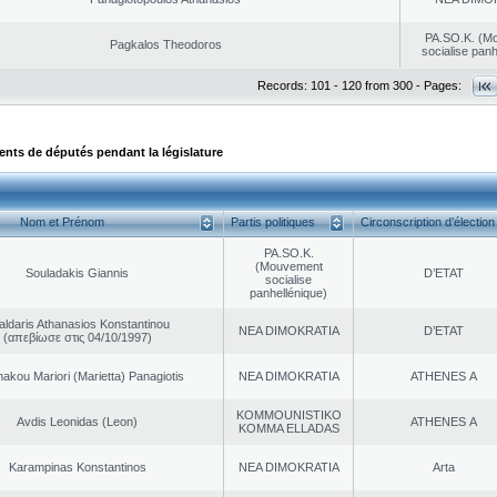
PA.SO.K. (M
Pagkalos Theodoros
socialise panh
Records: 101 - 120 from 300 - Pages:
ts de députés pendant la législature
Nom et Prénom
Partis politiques
Circonscription d’élection
PA.SO.K.
(Mouvement
Souladakis Giannis
D’ETAT
socialise
panhellénique)
aldaris Athanasios Konstantinou
NEA DΙMOKRATIA
D’ETAT
(απεβίωσε στις 04/10/1997)
akou Mariori (Marietta) Panagiotis
NEA DΙMOKRATIA
ATHENES Α
KOMMOUNISTIKO
Avdis Leonidas (Leon)
ATHENES Α
KOMMA ELLADAS
Karampinas Konstantinos
NEA DΙMOKRATIA
Arta