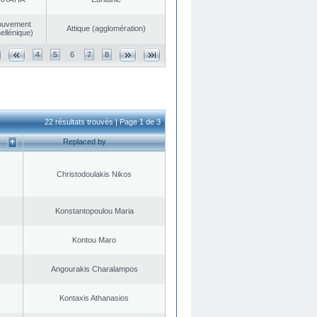
ouvement
Αttique (agglomération)
ellénique)
4
5
6
7
8
22 résultats trouvés | Page 1 de 3
Replaced by
Christodoulakis Nikos
Konstantopoulou Maria
Kontou Maro
Angourakis Charalampos
Kontaxis Athanasios