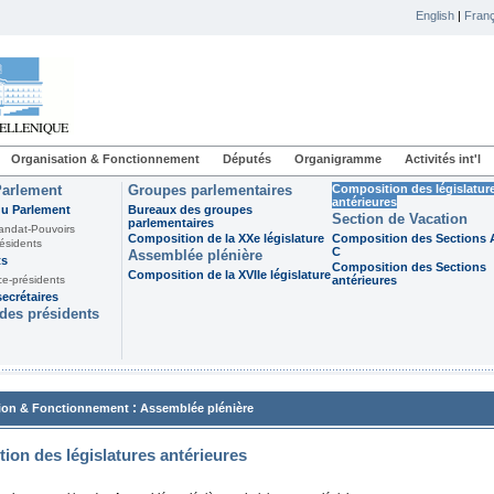
English
|
Franç
Organisation & Fonctionnement
Députés
Organigramme
Activités int'l
Parlement
Groupes parlementaires
Composition des législatur
antérieures
du Parlement
Bureaux des groupes
Section de Vacation
parlementaires
andat-Pouvoirs
Composition de la XXe législature
Composition des Sections A
ésidents
C
Assemblée plénière
ts
Composition des Sections
Composition de la XVIIe législature
ce-présidents
antérieures
ecrétaires
des présidents
:
ion & Fonctionnement
Assemblée plénière
ion des législatures antérieures