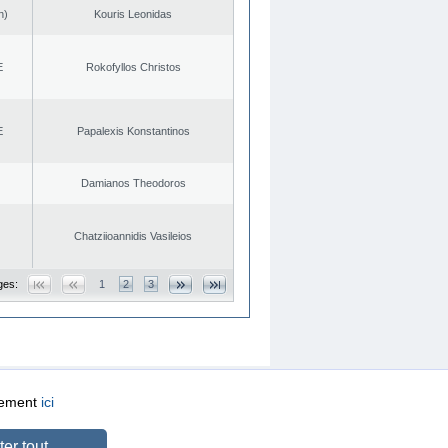
n)
Kouris Leonidas
E
Rokofyllos Christos
E
Papalexis Konstantinos
Damianos Theodoros
Chatziioannidis Vasileios
ges:
1
2
3
quement
ici
CREATED BY
DOPE STUDIO
er tout