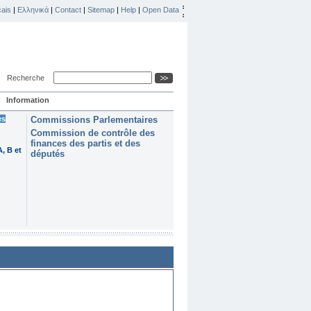
ais
|
Ελληνικά
|
Contact
|
Sitemap
|
Help
|
Open Data
Recherche
Information
es
Commissions Parlementaires
Commission de contrôle des
finances des partis et des
, B et
députés