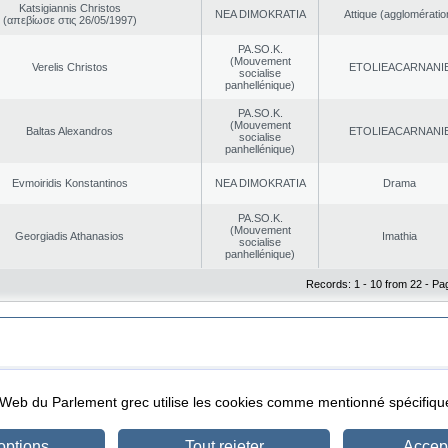
Katsigiannis Christos
NEA DΙMOKRATIA
Αttique (agglomératio
(απεβίωσε στις 26/05/1997)
PA.SO.K.
(Mouvement
Verelis Christos
EΤOLIEACARNANI
socialise
panhellénique)
PA.SO.K.
(Mouvement
Baltas Alexandros
EΤOLIEACARNANI
socialise
panhellénique)
Evmoiridis Konstantinos
NEA DΙMOKRATIA
Drama
PA.SO.K.
(Mouvement
Georgiadis Athanasios
Imathia
socialise
panhellénique)
Records: 1 - 10 from 22 - Pa
|
|
ta Protection
Security & Access
l Web du Parlement grec utilise les cookies comme mentionné spécifi
options
Tout rejeter
Accept