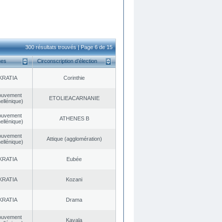
300 résultats trouvés | Page 6 de 15
ues
Circonscription d’élection
KRATIA
Corinthie
ouvement
EΤOLIEACARNANIE
ellénique)
ouvement
ATHENES Β
ellénique)
ouvement
Αttique (agglomération)
ellénique)
KRATIA
Eubée
KRATIA
Kozani
KRATIA
Drama
ouvement
Kavala