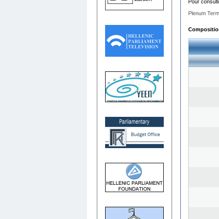
Pour consult
Plenum Term
Composition 