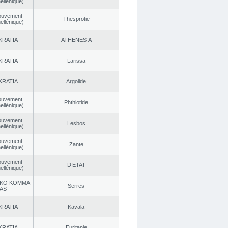
ellénique)
ouvement
Thesprotie
ellénique)
KRATIA
ATHENES Α
KRATIA
Larissa
KRATIA
Argolide
ouvement
Phthiotide
ellénique)
ouvement
Lesbos
ellénique)
ouvement
Zante
ellénique)
ouvement
D’ETAT
ellénique)
KO KOMMA
Serres
AS
KRATIA
Kavala
KRATIA
Euritanie