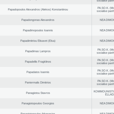
socialise panh
PA.SO.K. (M
Papadopoulos Alexandros (Alekos) Konstantinou
socialise panh
Papadongonas Alexandros
NEA DΙMO
Papadimopoulos Ioannis
NEA DΙMO
Papadimitriou Elisavet (Elsa)
NEA DΙMO
PA.SO.K. (M
Papadimas Lampros
socialise panh
PA.SO.K. (M
Papadellis Fragklinos
socialise panh
PA.SO.K. (M
Papadatos Ioannis
socialise panh
PA.SO.K. (M
Pantermalis Dimitrios
socialise panh
KOMMOUNISTI
Panagiotou Stavros
ELLAD
Panagiotopoulos Georgios
NEA DΙMO
Panagiotopoulos Athanasios
NEA DΙMO