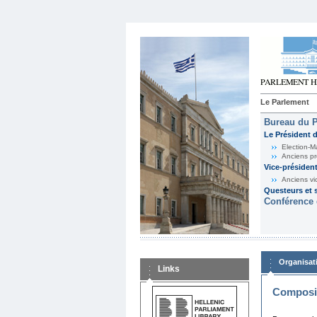
Le Parlement
Bureau du 
Le Président 
Election-M
Anciens pr
Vice-présiden
Anciens vi
Questeurs et s
Conférence 
Organisat
Links
Composit