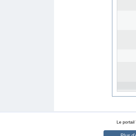
WEB-Mail
WEB-Apps
|
|
|
Conditions d’utilisation
Da
Le portai
Plus d'