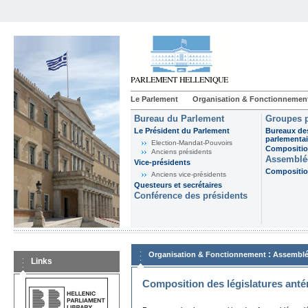
Le Parlement
Organisation & Fonctionnemen
Bureau du Parlement
Groupes p
Le Président du Parlement
Bureaux de
parlementai
Election-Mandat-Pouvoirs
Composition
Anciens présidents
Assemblée
Vice-présidents
Composition
Anciens vice-présidents
Questeurs et secrétaires
Conférence des présidents
:
Organisation & Fonctionnement
Assemblé
Links
Composition des législatures anté