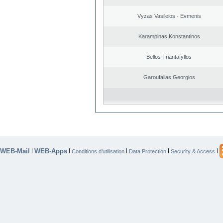
Vyzas Vasileios - Evmenis
Karampinas Konstantinos
Bellos Triantafyllos
Garoufalias Georgios
WEB-Mail
WEB-Apps
|
|
|
|
|
Conditions d’utilisation
Data Protection
Security & Access