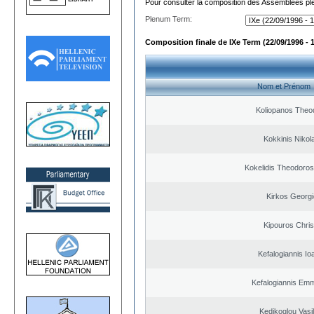
Pour consulter la composition des Assemblées plé
Plenum Term:
Composition finale de IXe Term (22/09/1996 - 
Nom et Prénom
Koliopanos Theo
Kokkinis Nikol
Kokelidis Theodoros
Kirkos Georgi
Kipouros Chris
Kefalogiannis Io
Kefalogiannis Emm
Kedikoglou Vasi