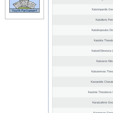
Katsimpardis Ge
Katsilieris Pet
Katsikopoulos Dim
Katsikis Theod
Katseli Eleonora 
Katsaros Nik
Katsanevas Theo
Kastanidis Chara
Kasimis Theodoros P
Karatzaferis Geo
Karatasos Geor