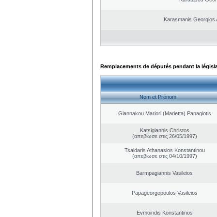
Karasmanis Georgios 
Remplacements de députés pendant la législ
Nom et Prénom
Giannakou Mariori (Marietta) Panagiotis
Katsigiannis Christos
(απεβίωσε στις 26/05/1997)
Tsaldaris Athanasios Konstantinou
(απεβίωσε στις 04/10/1997)
Barmpagiannis Vasileios
Papageorgopoulos Vasileios
Evmoiridis Konstantinos