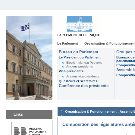
Le Parlement
Organisation & Fonctionnemen
Bureau du Parlement
Groupes p
Le Président du Parlement
Bureaux de
parlementai
Election-Mandat-Pouvoirs
Composition
Anciens présidents
Assemblée
Vice-présidents
Composition
Anciens vice-présidents
Questeurs et secrétaires
Conférence des présidents
:
Organisation & Fonctionnement
Assemblé
Links
Composition des législatures anté