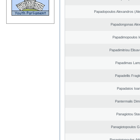
Papadopoulos Alexandros (Ale
Papadongonas Ale
Papadimopoulos I
Papadimitriou Elisav
Papadimas Lam
Papadellis Fragk
Papadatos Ioa
Pantermalis Dimi
Panagiotou Sta
Panagiotopoulos G
Panagiotopoulos At