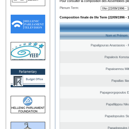
Pour consulter la composition des Assemblées plé
Plenum Term:
Composition finale de IXe Term (22/09/1996 - 
Nom et Prénom
Papaligouras Anastasios - 
Papalexis Konsta
Papaioannou Milt
Papailias Ilia
Papageorgopoulos El
Papafilippou Nik
Papadopoulos St
Papadopoulos I