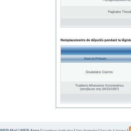
Pagkalos Theod
Remplacements de députés pendant la législ
Nom et Prénom
Souladakis Giannis
Tsaldaris Athanasios Konstantinou
(απεβίωσε στις 04/10/1997)
WEB-Mail
WEB-Apps
|
|
|
|
|
Conditions d’utilisation
Data Protection
Security & Access