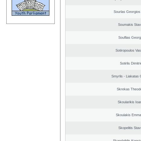
Sourlas Georgios 
Soumakis Stav
Souflias Georg
Sotiropoulos Vasi
Sotirlis Dimitr
Smyrlis - Liakatas 
Skrekas Theod
Skoularikis Ioa
Skoulakis Emma
Skopelitis Stav
Skandalidis Konst