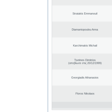
Stratakis Emmanouil
Diamantopoulou Anna
Karchimakis Michail
Tsetines Dimitrios
(απεβίωσε στις 20/12/1999)
Georgiadis Athanasios
Floros Nikolaos