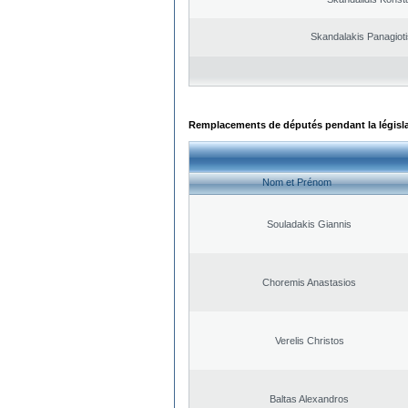
Skandalakis Panagioti
Remplacements de députés pendant la législ
Nom et Prénom
Souladakis Giannis
Choremis Anastasios
Verelis Christos
Baltas Alexandros