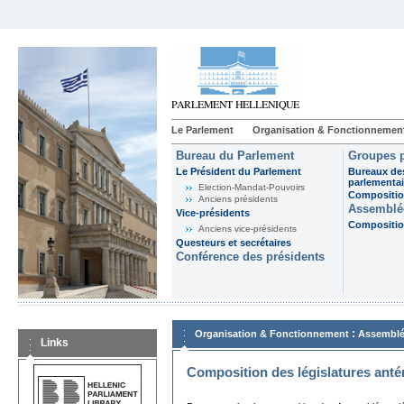
Le Parlement
Organisation & Fonctionnemen
Bureau du Parlement
Groupes p
Le Président du Parlement
Bureaux de
parlementai
Election-Mandat-Pouvoirs
Composition
Anciens présidents
Assemblée
Vice-présidents
Composition
Anciens vice-présidents
Questeurs et secrétaires
Conférence des présidents
:
Organisation & Fonctionnement
Assemblé
Links
Composition des législatures anté