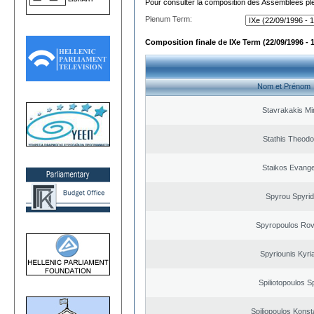
Pour consulter la composition des Assemblées plé
Plenum Term:
Composition finale de IXe Term (22/09/1996 - 
Nom et Prénom
Stavrakakis M
Stathis Theodo
Staikos Evang
Spyrou Spyri
Spyropoulos Rov
Spyriounis Kyri
Spiliotopoulos Sp
Spiliopoulos Konst