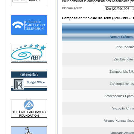
Pour consulter la composition des Assemblées plé
Plenum Term:
Composition finale de IXe Term (22/09/1996 - 
Nom et Prénom
Zisi Rodoul
Ziagkas Ioann
Zampounidis Nik
Zafeiropoulos Io
Zafeiropoulos Epam
Vyzovitis Chri
Vrettos Konstantinos
Voulgaris Alexa