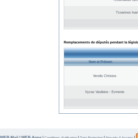
Tzoannos Ioan
Remplacements de députés pendant la législ
Nom et Prénom
Verelis Christos
Vyzas Vasileios - Evmenis
WEB-Mail
WEB-Apps
|
|
|
|
|
Conditions d’utilisation
Data Protection
Security & Access