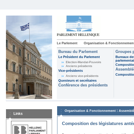
Le Parlement
Organisation & Fonctionnemen
Bureau du Parlement
Groupes p
Le Président du Parlement
Bureaux de
parlementai
Election-Mandat-Pouvoirs
Composition
Anciens présidents
Assemblée
Vice-présidents
Composition
Anciens vice-présidents
Questeurs et secrétaires
Conférence des présidents
:
Organisation & Fonctionnement
Assemblé
Links
Composition des législatures anté