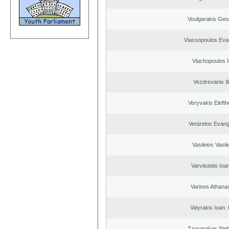
Voulgarakis Geo
Vlassopoulos Eva
Vlachopoulos Il
Vezdrevanis Il
Veryvakis Elefth
Venizelos Evang
Vasileios Vasil
Varvitsiotis Ioa
Varinos Athana
Valyrakis Ioan. 
Tzoumakas Stef