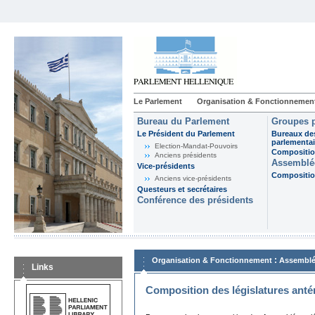
Le Parlement
Organisation & Fonctionnemen
Bureau du Parlement
Groupes p
Le Président du Parlement
Bureaux de
parlementai
Election-Mandat-Pouvoirs
Composition
Anciens présidents
Assemblée
Vice-présidents
Composition
Anciens vice-présidents
Questeurs et secrétaires
Conférence des présidents
:
Organisation & Fonctionnement
Assemblé
Links
Composition des législatures anté