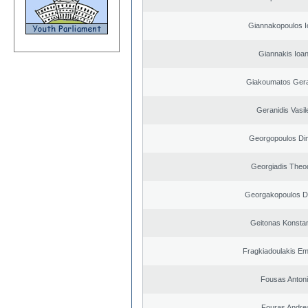
Giannakopoulos I
Giannakis Ioan
Giakoumatos Ger
Geranidis Vasil
Georgopoulos Dim
Georgiadis Theo
Georgakopoulos Di
Geitonas Konstan
Fragkiadoulakis E
Fousas Anton
Fouras Andre