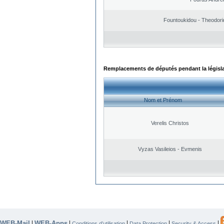
Fountoukidou - Theodori
Remplacements de députés pendant la législ
Nom et Prénom
Verelis Christos
Vyzas Vasileios - Evmenis
WEB-Mail
WEB-Apps
|
|
|
|
|
Conditions d’utilisation
Data Protection
Security & Access