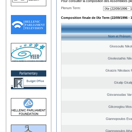
Pour consulter la composition des Assemblées plé
Plenum Term:
Composition finale de IXe Term (22/09/1996 - 
Nom et Prénom
Gkesoulis Niko
Gkelestathis Nik
Gkatzis Nikolaos F
Gkalip Gkali
Giovanoudas Var
Gikonoglou Mos
Giannopoulos Eva
Giannopoulos Ath