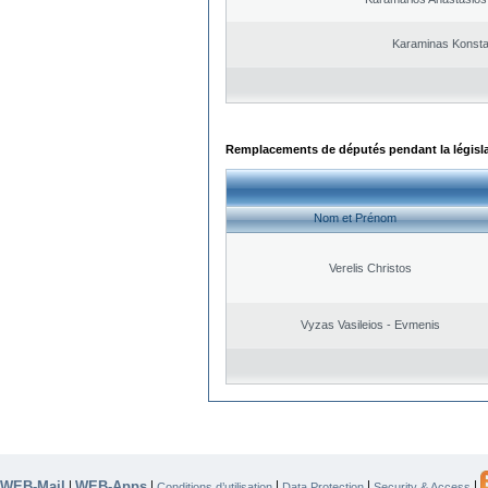
Karaminas Konsta
Remplacements de députés pendant la législ
Nom et Prénom
Verelis Christos
Vyzas Vasileios - Evmenis
WEB-Mail
WEB-Apps
|
|
|
|
|
Conditions d’utilisation
Data Protection
Security & Access