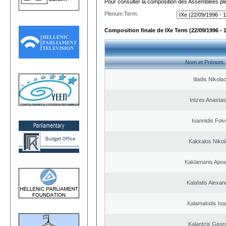
Pour consulter la composition des Assemblées plé
Plenum Term:
Composition finale de IXe Term (22/09/1996 - 
Nom et Prénom
Iliadis Nikola
Intzes Anastas
Ioannidis Foi
Kakkalos Niko
Kaklamanis Apos
Kalafatis Alexa
Kalamakidis Ioa
Kalantzis Geor