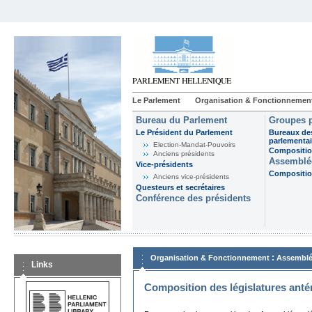
Le Parlement
Organisation & Fonctionnemen
Bureau du Parlement
Groupes p
Le Président du Parlement
Bureaux de
parlementai
Election-Mandat-Pouvoirs
Composition
Anciens présidents
Assemblée
Vice-présidents
Composition
Anciens vice-présidents
Questeurs et secrétaires
Conférence des présidents
:
Organisation & Fonctionnement
Assemblé
Links
Composition des législatures anté