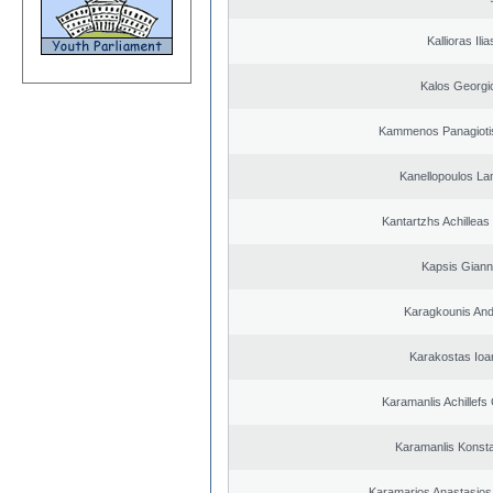
Kallioras Ilia
Kalos Georgi
Kammenos Panagioti
Kanellopoulos L
Kantartzhs Achilleas
Kapsis Giann
Karagkounis An
Karakostas Ioa
Karamanlis Achillefs
Karamanlis Konsta
Karamarios Anastasio