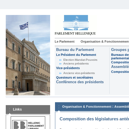
Le Parlement
Organisation & Fonctionnemen
Bureau du Parlement
Groupes p
Le Président du Parlement
Bureaux de
parlementai
Election-Mandat-Pouvoirs
Composition
Anciens présidents
Assemblée
Vice-présidents
Composition
Anciens vice-présidents
Questeurs et secrétaires
Conférence des présidents
:
Organisation & Fonctionnement
Assemblé
Links
Composition des législatures anté