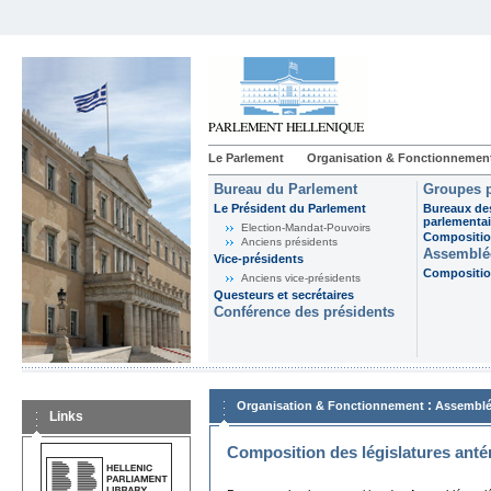
Le Parlement
Organisation & Fonctionnemen
Bureau du Parlement
Groupes p
Le Président du Parlement
Bureaux de
parlementai
Election-Mandat-Pouvoirs
Composition
Anciens présidents
Assemblée
Vice-présidents
Composition
Anciens vice-présidents
Questeurs et secrétaires
Conférence des présidents
:
Organisation & Fonctionnement
Assemblé
Links
Composition des législatures anté