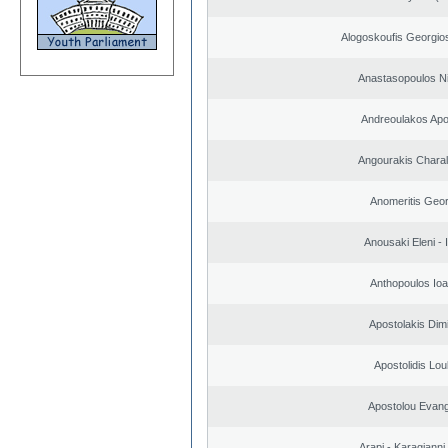
Alogoskoufis Georgio
Anastasopoulos N
Andreoulakos Apo
Angourakis Chara
Anomeritis Geor
Anousaki Eleni - I
Anthopoulos Ioa
Apostolakis Dimi
Apostolidis Lo
Apostolou Evan
Arapi - Karagianni 