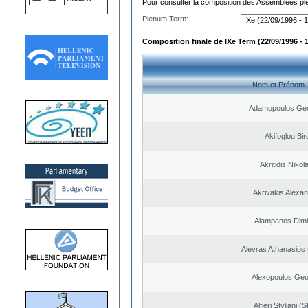
Pour consulter la composition des Assemblées plé
Plenum Term:
Composition finale de IXe Term (22/09/1996 - 
Nom et Prénom
Adamopoulos Geo
Akifoglou Bir
Akritidis Nikol
Akrivakis Alexa
Alampanos Dimit
Alevras Athanasios
Alexopoulos Geo
Alfieri Styliani (S