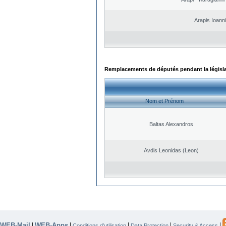
Arapis Ioann
Remplacements de députés pendant la législ
Nom et Prénom
Baltas Alexandros
Avdis Leonidas (Leon)
WEB-Mail
WEB-Apps
|
|
|
|
|
Conditions d’utilisation
Data Protection
Security & Access