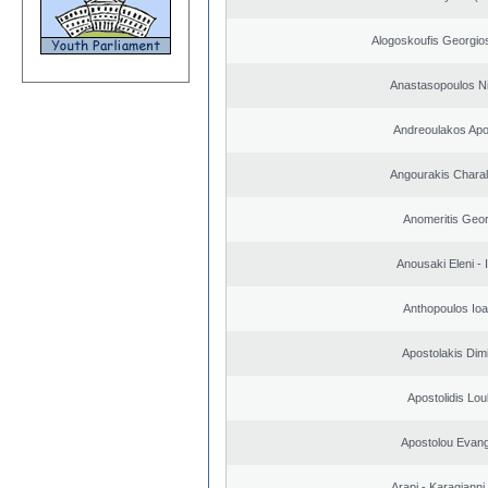
Alogoskoufis Georgio
Anastasopoulos N
Andreoulakos Apo
Angourakis Chara
Anomeritis Geor
Anousaki Eleni - I
Anthopoulos Ioa
Apostolakis Dimi
Apostolidis Lo
Apostolou Evan
Arapi - Karagianni 