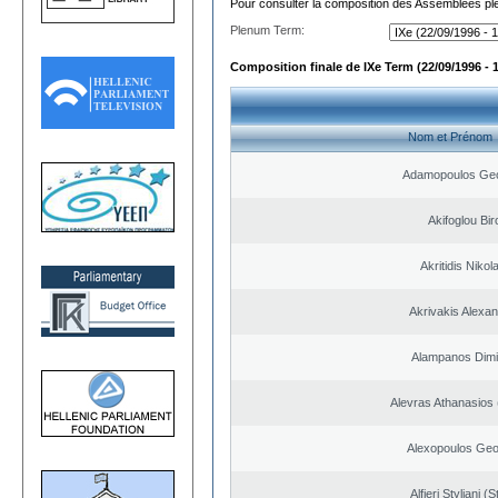
Pour consulter la composition des Assemblées plé
Plenum Term:
Composition finale de IXe Term (22/09/1996 - 
Nom et Prénom
Adamopoulos Geo
Akifoglou Bir
Akritidis Nikol
Akrivakis Alexa
Alampanos Dimit
Alevras Athanasios
Alexopoulos Geo
Alfieri Styliani (S