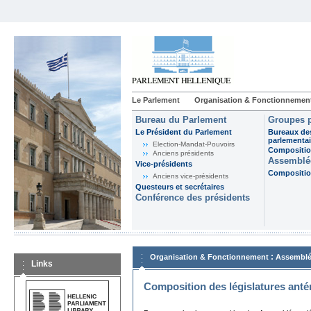
Le Parlement
Organisation & Fonctionnemen
Bureau du Parlement
Groupes p
Le Président du Parlement
Bureaux de
parlementai
Election-Mandat-Pouvoirs
Composition
Anciens présidents
Assemblée
Vice-présidents
Composition
Anciens vice-présidents
Questeurs et secrétaires
Conférence des présidents
:
Organisation & Fonctionnement
Assemblé
Links
Composition des législatures anté