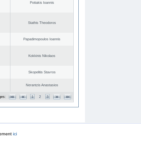
Pottakis Ioannis
Stathis Theodoros
Papadimopoulos Ioannis
Kokkinis Nikolaos
Skopelitis Stavros
Nerantzis Anastasios
ges:
1
2
3
quement
ici