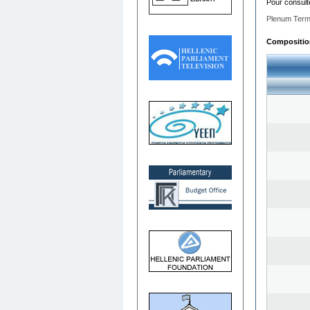
Pour consult
Plenum Term
Composition 