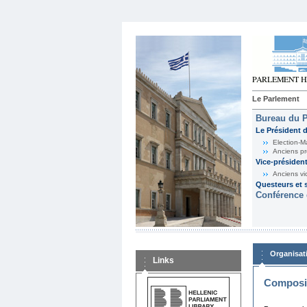
Le Parlement
Bureau du 
Le Président 
Election-M
Anciens pr
Vice-présiden
Anciens vi
Questeurs et s
Conférence 
Organisat
Links
Composit