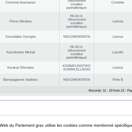
(Mouvement
Choremis Anastasios
Corinthie
socialise
panhellénique)
PA.SO.K.
(Mouvement
Floros Nikolaos
Larissa
socialise
panhellénique)
Garoufalias Georgios
NEA DΙMOKRATIA
Larissa
PA.SO.K.
(Mouvement
Karchimakis Michail
Lassithi
socialise
panhellénique)
KOMMOUNISTIKO
Korakas Efstratios
Lesbos
KOMMA ELLADAS
Barmpagiannis Vasileios
NEA DΙMOKRATIA
Pirée B
Records: 11 - 20 from 22 - Pa
|
|
ta Protection
Security & Access
l Web du Parlement grec utilise les cookies comme mentionné spécifi