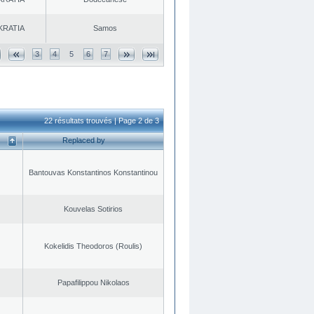
KRATIA
Samos
3
4
5
6
7
22 résultats trouvés | Page 2 de 3
Replaced by
Bantouvas Konstantinos Konstantinou
Kouvelas Sotirios
Kokelidis Theodoros (Roulis)
Papafilippou Nikolaos