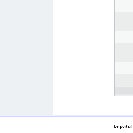
WEB-Mail
WEB-Apps
|
|
|
Conditions d’utilisation
Da
Le portai