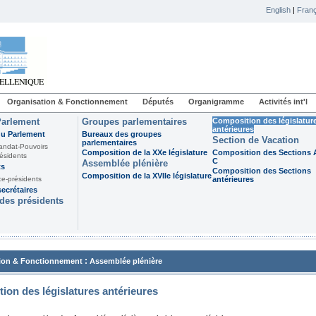
English
|
Franç
Organisation & Fonctionnement
Députés
Organigramme
Activités int'l
Parlement
Groupes parlementaires
Composition des législatur
antérieures
du Parlement
Bureaux des groupes
Section de Vacation
parlementaires
andat-Pouvoirs
Composition de la XXe législature
Composition des Sections A
ésidents
C
Assemblée plénière
ts
Composition des Sections
Composition de la XVIIe législature
ce-présidents
antérieures
ecrétaires
des présidents
:
ion & Fonctionnement
Assemblée plénière
ion des législatures antérieures