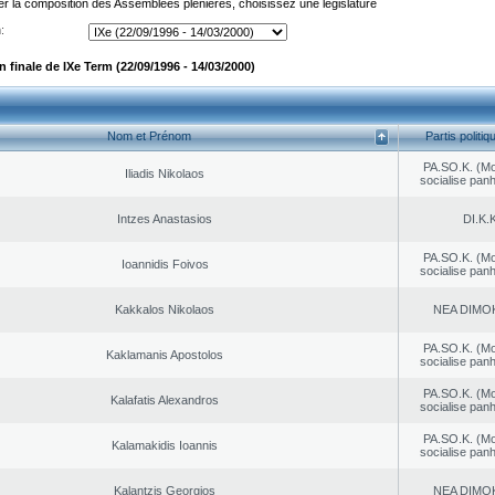
er la composition des Assemblées plénières, choisissez une législature
:
finale de IXe Term (22/09/1996 - 14/03/2000)
Nom et Prénom
Partis politiq
PA.SO.K. (M
Iliadis Nikolaos
socialise panh
Intzes Anastasios
DI.K.K
PA.SO.K. (M
Ioannidis Foivos
socialise panh
Kakkalos Nikolaos
NEA DΙMO
PA.SO.K. (M
Kaklamanis Apostolos
socialise panh
PA.SO.K. (M
Kalafatis Alexandros
socialise panh
PA.SO.K. (M
Kalamakidis Ioannis
socialise panh
Kalantzis Georgios
NEA DΙMO