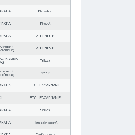
KRATIA
Phthiotide
KRATIA
Pirée A
KRATIA
ATHENES Β
ouvement
ATHENES Β
ellénique)
KO KOMMA
Trikala
AS
ouvement
Pirée B
ellénique)
KRATIA
EΤOLIEACARNANIE
I.
EΤOLIEACARNANIE
KRATIA
Serres
KRATIA
Thessalonique A
KRATIA
Dodécanèse