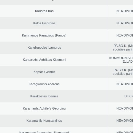
Kallioras Ilias
NEA DΙMO
Kalos Georgios
NEA DΙMO
Kammenos Panagiotis (Panos)
NEA DΙMO
PA.SO.K. (M
Kanellopoulos Lampros
socialise panh
KOMMOUNISTI
Kantartzhs Achilleas Kleomeni
ELLAD
PA.SO.K. (M
Kapsis Giannis
socialise panh
Karagkounis Andreas
NEA DΙMO
Karakostas Ioannis
DI.K.K
Karamanlis Achillefs Georgiou
NEA DΙMO
Karamanlis Konstantinos
NEA DΙMO
Karamarios Anastasios Emmanouil
NEA DΙMO