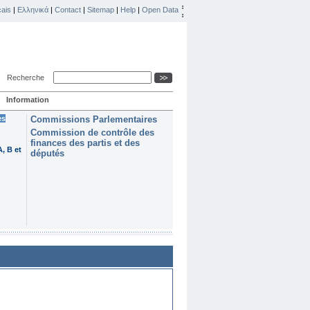
ais
|
Ελληνικά
|
Contact
|
Sitemap
|
Help
|
Open Data
Recherche
Information
es
Commissions Parlementaires
Commission de contrôle des
finances des partis et des
, B et
députés