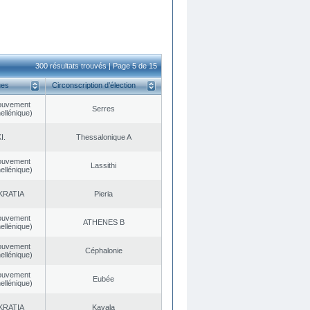
300 résultats trouvés | Page 5 de 15
ues
Circonscription d’élection
ouvement
Serres
ellénique)
I.
Thessalonique A
ouvement
Lassithi
ellénique)
KRATIA
Pieria
ouvement
ATHENES Β
ellénique)
ouvement
Céphalonie
ellénique)
ouvement
Eubée
ellénique)
KRATIA
Kavala