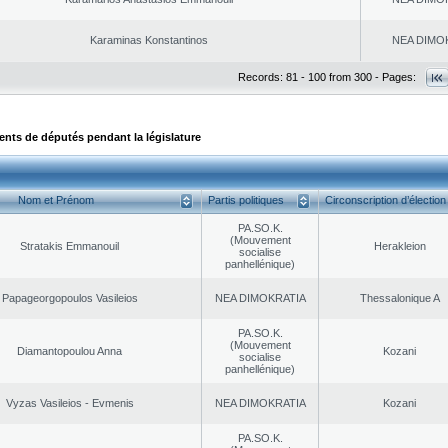
Karaminas Konstantinos
NEA DΙMO
Records: 81 - 100 from 300 - Pages:
ts de députés pendant la législature
Nom et Prénom
Partis politiques
Circonscription d’élection
PA.SO.K.
(Mouvement
Stratakis Emmanouil
Herakleion
socialise
panhellénique)
Papageorgopoulos Vasileios
NEA DΙMOKRATIA
Thessalonique A
PA.SO.K.
(Mouvement
Diamantopoulou Anna
Kozani
socialise
panhellénique)
Vyzas Vasileios - Evmenis
NEA DΙMOKRATIA
Kozani
PA.SO.K.