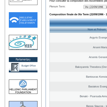
Pour consulter la composition des Assemblées plé
Plenum Term:
Composition finale de IXe Term (22/09/1996 - 
Nom et Prénom
Argyris Evange
Arseni Mari
Arsenis Geras
Bakoyannis Theodora (Dor
Bantouvas Konsta
Basiakos Evang
Benaki - Psarouda Ann
Benos Stavros - I