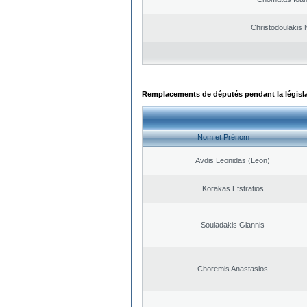
Christodoulakis 
Remplacements de députés pendant la législ
Nom et Prénom
Avdis Leonidas (Leon)
Korakas Efstratios
Souladakis Giannis
Choremis Anastasios