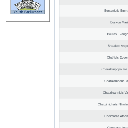
Benteniotis Emma
Boskou Mari
Boutas Evange
Bratakos Ange
Chaïtidis Evge
Charalampopoulos 
Charalampous Io
Chatziioannidis Va
Chatzimichalis Nikola
Cheimaras Athan
Chomatas Ioan