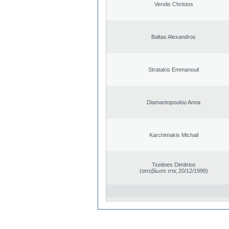
Verelis Christos
Baltas Alexandros
Stratakis Emmanouil
Diamantopoulou Anna
Karchimakis Michail
Tsetines Dimitrios
(απεβίωσε στις 20/12/1999)