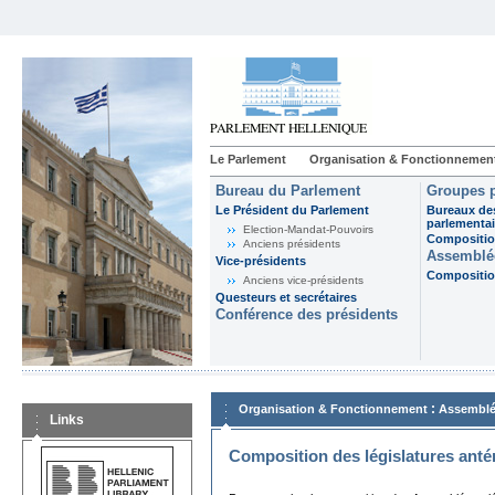
Le Parlement
Organisation & Fonctionnemen
Bureau du Parlement
Groupes p
Le Président du Parlement
Bureaux de
parlementai
Election-Mandat-Pouvoirs
Composition
Anciens présidents
Assemblée
Vice-présidents
Composition
Anciens vice-présidents
Questeurs et secrétaires
Conférence des présidents
:
Organisation & Fonctionnement
Assemblé
Links
Composition des législatures anté