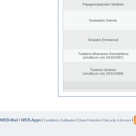
Papageorgopoulos Vasileios
Souladakis Giannis
Stratakis Emmanouil
Tsaldaris Athanasios Konstantinou
(απεβίωσε στις 04/10/1997)
Tsetines Dimitrios
(απεβίωσε στις 20/12/1999)
WEB-Mail
WEB-Apps
|
|
|
|
|
Conditions d’utilisation
Data Protection
Security & Access