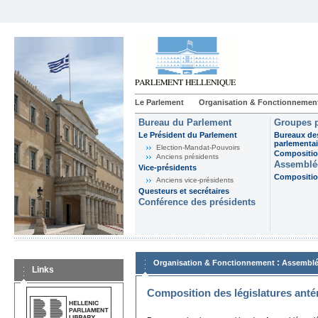
Le Parlement
Organisation & Fonctionnemen
Bureau du Parlement
Groupes p
Le Président du Parlement
Bureaux de
parlementai
Election-Mandat-Pouvoirs
Composition
Anciens présidents
Assemblée
Vice-présidents
Composition
Anciens vice-présidents
Questeurs et secrétaires
Conférence des présidents
:
Organisation & Fonctionnement
Assemblé
Links
Composition des législatures anté