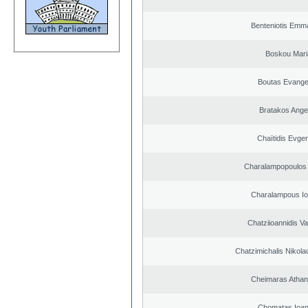
Benteniotis Emma
Boskou Mari
Boutas Evange
Bratakos Ange
Chaïtidis Evge
Charalampopoulos 
Charalampous Io
Chatziioannidis Va
Chatzimichalis Nikola
Cheimaras Athan
Chomatas Ioan