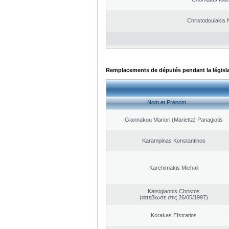
Christodoulakis 
Remplacements de députés pendant la législ
Nom et Prénom
Giannakou Mariori (Marietta) Panagiotis
Karampinas Konstantinos
Karchimakis Michail
Katsigiannis Christos
(απεβίωσε στις 26/05/1997)
Korakas Efstratios