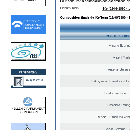
Pour consulter la composition des Assemblées plé
Plenum Term:
Composition finale de IXe Term (22/09/1996 - 
Nom et Prénom
Argyris Evange
Arseni Mari
Arsenis Geras
Bakoyannis Theodora (Dor
Bantouvas Konsta
Basiakos Evang
Benaki - Psarouda Ann
Benos Stavros - I