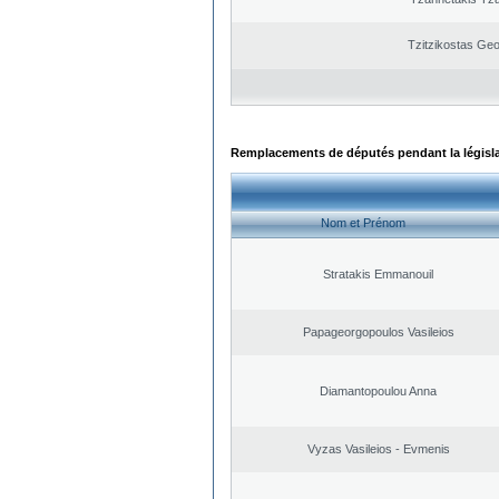
Tzitzikostas Geo
Remplacements de députés pendant la législ
Nom et Prénom
Stratakis Emmanouil
Papageorgopoulos Vasileios
Diamantopoulou Anna
Vyzas Vasileios - Evmenis