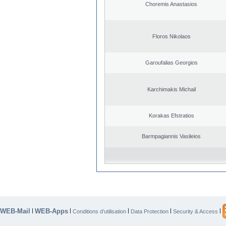
Choremis Anastasios
Floros Nikolaos
Garoufalias Georgios
Karchimakis Michail
Korakas Efstratios
Barmpagiannis Vasileios
WEB-Mail
WEB-Apps
|
|
|
|
|
Conditions d’utilisation
Data Protection
Security & Access