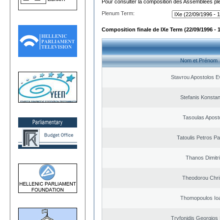
Pour consulter la composition des Assemblées plé
Plenum Term:
Composition finale de IXe Term (22/09/1996 - 
Nom et Prénom
Stavrou Apostolos E
Stefanis Konstan
Tasoulas Apost
Tatoulis Petros Pa
Thanos Dimitr
Theodorou Chri
Thomopoulos Io
Tryfonidis Georgios 