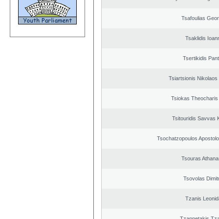
Tsafoulias Geor
Tsaklidis Ioan
Tsertikidis Pant
Tsiartsionis Nikolao
Tsiokas Theocharis 
Tsitouridis Savvas 
Tsochatzopoulos Apostolo
Tsouras Athana
Tsovolas Dimit
Tzanis Leoni
Tzannetakis Tz