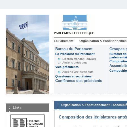
Le Parlement
Organisation & Fonctionnemen
Bureau du Parlement
Groupes p
Le Président du Parlement
Bureaux de
parlementai
Election-Mandat-Pouvoirs
Composition
Anciens présidents
Assemblée
Vice-présidents
Composition
Anciens vice-présidents
Questeurs et secrétaires
Conférence des présidents
:
Organisation & Fonctionnement
Assemblé
Links
Composition des législatures anté