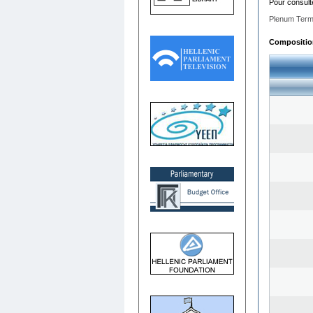
Pour consult
Plenum Term
Composition 