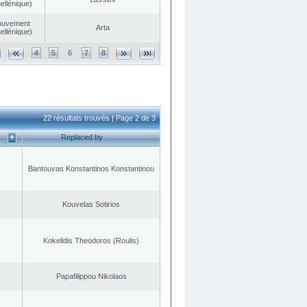
ellénique)
ouvement
Arta
ellénique)
4
5
6
7
8
22 résultats trouvés | Page 2 de 3
Replaced by
Bantouvas Konstantinos Konstantinou
Kouvelas Sotirios
Kokelidis Theodoros (Roulis)
Papafilippou Nikolaos