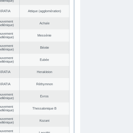
ellénique)
KRATIA
Αttique (agglomération)
ouvement
Achaïe
ellénique)
ouvement
Messénie
ellénique)
ouvement
Béotie
ellénique)
ouvement
Eubée
ellénique)
KRATIA
Herakleion
KRATIA
Réthymnon
ouvement
Evros
ellénique)
ouvement
Thessalonique B
ellénique)
ouvement
Kozani
ellénique)
ouvement
Lassithi