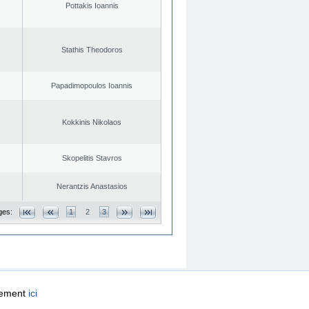
Pottakis Ioannis
Stathis Theodoros
Papadimopoulos Ioannis
Kokkinis Nikolaos
Skopelitis Stavros
Nerantzis Anastasios
ges:
1
2
3
quement
ici