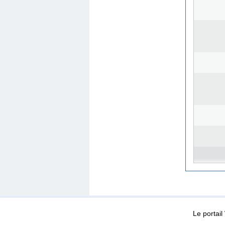
WEB-Mail
WEB-Apps
|
|
|
Conditions d’utilisation
Da
Le portai