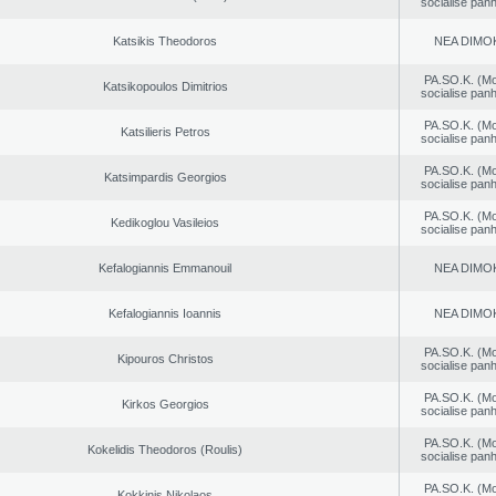
socialise panh
Katsikis Theodoros
NEA DΙMO
PA.SO.K. (M
Katsikopoulos Dimitrios
socialise panh
PA.SO.K. (M
Katsilieris Petros
socialise panh
PA.SO.K. (M
Katsimpardis Georgios
socialise panh
PA.SO.K. (M
Kedikoglou Vasileios
socialise panh
Kefalogiannis Emmanouil
NEA DΙMO
Kefalogiannis Ioannis
NEA DΙMO
PA.SO.K. (M
Kipouros Christos
socialise panh
PA.SO.K. (M
Kirkos Georgios
socialise panh
PA.SO.K. (M
Kokelidis Theodoros (Roulis)
socialise panh
PA.SO.K. (M
Kokkinis Nikolaos