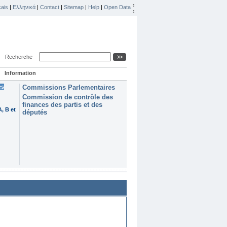
ais
|
Ελληνικά
|
Contact
|
Sitemap
|
Help
|
Open Data
Recherche
Information
es
Commissions Parlementaires
Commission de contrôle des
finances des partis et des
, B et
députés