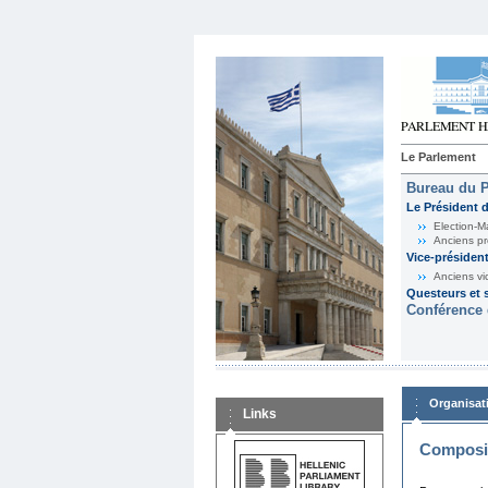
Le Parlement
Bureau du 
Le Président 
Election-M
Anciens pr
Vice-présiden
Anciens vi
Questeurs et s
Conférence 
Organisat
Links
Composit