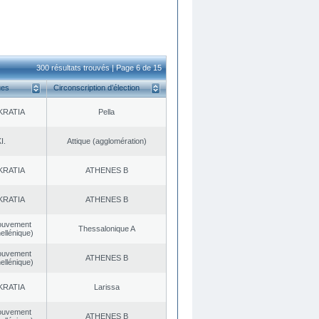
300 résultats trouvés | Page 6 de 15
ues
Circonscription d’élection
KRATIA
Pella
I.
Αttique (agglomération)
KRATIA
ATHENES Β
KRATIA
ATHENES Β
ouvement
Thessalonique A
ellénique)
ouvement
ATHENES Β
ellénique)
KRATIA
Larissa
ouvement
ATHENES Β