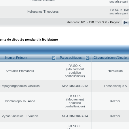
socialise panh
PA.SO.K. (M
Koliopanos Theodoros
socialise panh
Records: 101 - 120 from 300 - Pages:
ts de députés pendant la législature
Nom et Prénom
Partis politiques
Circonscription d’élection
PA.SO.K.
(Mouvement
Stratakis Emmanouil
Herakleion
socialise
panhellénique)
Papageorgopoulos Vasileios
NEA DΙMOKRATIA
Thessalonique A
PA.SO.K.
(Mouvement
Diamantopoulou Anna
Kozani
socialise
panhellénique)
Vyzas Vasileios - Evmenis
NEA DΙMOKRATIA
Kozani
PA.SO.K.