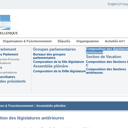
English
|
Franç
Organisation & Fonctionnement
Députés
Organigramme
Activités int'l
Parlement
Groupes parlementaires
Composition des législatur
antérieures
du Parlement
Bureaux des groupes
Section de Vacation
parlementaires
andat-Pouvoirs
Composition de la XXe législature
Composition des Sections A
ésidents
C
Assemblée plénière
ts
Composition des Sections
Composition de la XVIIe législature
ce-présidents
antérieures
ecrétaires
des présidents
:
ion & Fonctionnement
Assemblée plénière
ion des législatures antérieures