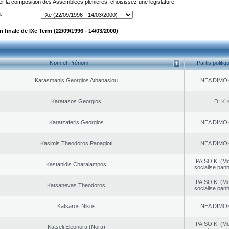
er la composition des Assemblées plénières, choisissez une législature
:
finale de IXe Term (22/09/1996 - 14/03/2000)
Nom et Prénom
Partis politiq
Karasmanis Georgios Athanasiou
NEA DΙMO
Karatasos Georgios
DI.K.K
Karatzaferis Georgios
NEA DΙMO
Kasimis Theodoros Panagioti
NEA DΙMO
PA.SO.K. (M
Kastanidis Charalampos
socialise panh
PA.SO.K. (M
Katsanevas Theodoros
socialise panh
Katsaros Nikos
NEA DΙMO
PA.SO.K. (M
Katseli Eleonora (Nora)