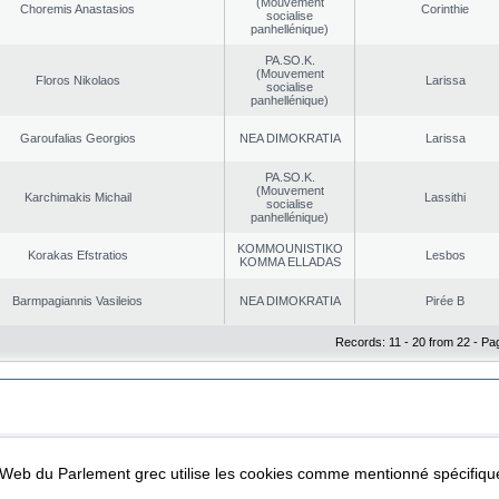
(Mouvement
Choremis Anastasios
Corinthie
socialise
panhellénique)
PA.SO.K.
(Mouvement
Floros Nikolaos
Larissa
socialise
panhellénique)
Garoufalias Georgios
NEA DΙMOKRATIA
Larissa
PA.SO.K.
(Mouvement
Karchimakis Michail
Lassithi
socialise
panhellénique)
KOMMOUNISTIKO
Korakas Efstratios
Lesbos
KOMMA ELLADAS
Barmpagiannis Vasileios
NEA DΙMOKRATIA
Pirée B
Records: 11 - 20 from 22 - Pa
|
|
ta Protection
Security & Access
l Web du Parlement grec utilise les cookies comme mentionné spécifi