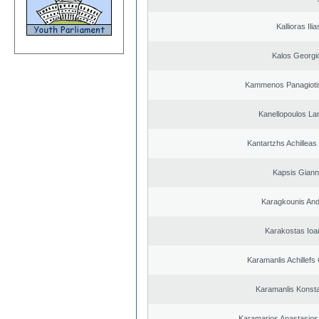
Kallioras Ilia
Kalos Georgi
Kammenos Panagioti
Kanellopoulos L
Kantartzhs Achilleas
Kapsis Giann
Karagkounis An
Karakostas Ioa
Karamanlis Achillefs
Karamanlis Konsta
Karamarios Anastasio