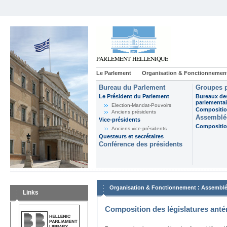
Le Parlement
Organisation & Fonctionnemen
Bureau du Parlement
Groupes p
Le Président du Parlement
Bureaux de
parlementai
Election-Mandat-Pouvoirs
Composition
Anciens présidents
Assemblée
Vice-présidents
Composition
Anciens vice-présidents
Questeurs et secrétaires
Conférence des présidents
:
Organisation & Fonctionnement
Assemblé
Links
Composition des législatures anté