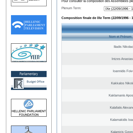
Pour consulter la composition des Assemblées plé
Plenum Term:
Composition finale de IXe Term (22/09/1996 - 
Nom et Prénom
Iliadis Nikola
Intzes Anastas
Ioannidis Foi
Kakkalos Niko
Kaklamanis Apos
Kalafatis Alexa
Kalamakidis Ioa
Kalantzis Geor