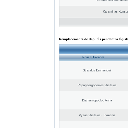
Karaminas Konsta
Remplacements de députés pendant la législ
Nom et Prénom
Stratakis Emmanouil
Papageorgopoulos Vasileios
Diamantopoulou Anna
Vyzas Vasileios - Evmenis