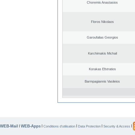
Choremis Anastasios
Floros Nikolaos
Garoufalias Georgios
Karchimakis Michail
Korakas Efstratios
Barmpagiannis Vasileios
WEB-Mail
WEB-Apps
|
|
|
|
|
Conditions d’utilisation
Data Protection
Security & Access