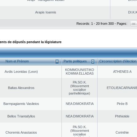
Arapis Ioannis
DI.K.K
Records: 1 - 20 from 300 - Pages:
ts de députés pendant la législature
Nom et Prénom
Partis politiques
Circonscription d’élection
KOMMOUNISTIKO
Avdis Leonidas (Leon)
ATHENES Α
KOMMA ELLADAS
PA.SO.K.
(Mouvement
Baltas Alexandros
EΤOLIEACARNANI
socialise
panhellénique)
Barmpagiannis Vasileios
NEA DΙMOKRATIA
Pirée B
Bellos Triantafyllos
NEA DΙMOKRATIA
Phthiotide
PA.SO.K.
(Mouvement
Choremis Anastasios
Corinthie
socialise