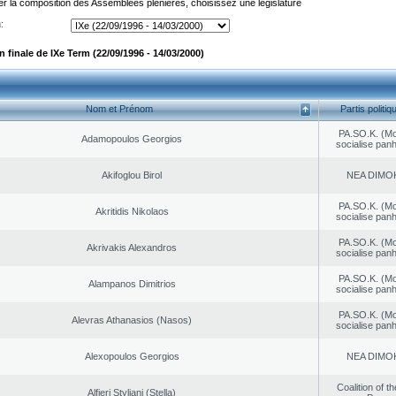
er la composition des Assemblées plénières, choisissez une législature
:
finale de IXe Term (22/09/1996 - 14/03/2000)
Nom et Prénom
Partis politiq
PA.SO.K. (M
Adamopoulos Georgios
socialise panh
Akifoglou Birol
NEA DΙMO
PA.SO.K. (M
Akritidis Nikolaos
socialise panh
PA.SO.K. (M
Akrivakis Alexandros
socialise panh
PA.SO.K. (M
Alampanos Dimitrios
socialise panh
PA.SO.K. (M
Alevras Athanasios (Nasos)
socialise panh
Alexopoulos Georgios
NEA DΙMO
Coalition of t
Alfieri Styliani (Stella)