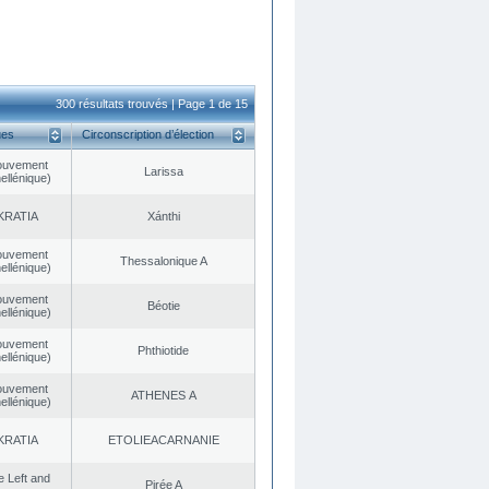
300 résultats trouvés | Page 1 de 15
ues
Circonscription d’élection
ouvement
Larissa
ellénique)
KRATIA
Xánthi
ouvement
Thessalonique A
ellénique)
ouvement
Béotie
ellénique)
ouvement
Phthiotide
ellénique)
ouvement
ATHENES Α
ellénique)
KRATIA
EΤOLIEACARNANIE
he Left and
Pirée A