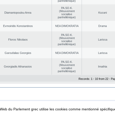
panhellénique)
PA.SO.K.
(Mouvement
Diamantopoulou Anna
Kozani
socialise
panhellénique)
Evmoiridis Konstantinos
NEA DΙMOKRATIA
Drama
PA.SO.K.
(Mouvement
Floros Nikolaos
Larissa
socialise
panhellénique)
Garoufalias Georgios
NEA DΙMOKRATIA
Larissa
PA.SO.K.
(Mouvement
Georgiadis Athanasios
Imathia
socialise
panhellénique)
Records: 1 - 10 from 22 - Pa
|
|
ta Protection
Security & Access
l Web du Parlement grec utilise les cookies comme mentionné spécifi