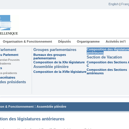
English
|
Franç
Organisation & Fonctionnement
Députés
Organigramme
Activités int'l
Parlement
Groupes parlementaires
Composition des législatur
antérieures
du Parlement
Bureaux des groupes
Section de Vacation
parlementaires
andat-Pouvoirs
Composition de la XXe législature
Composition des Sections A
ésidents
C
Assemblée plénière
ts
Composition des Sections
Composition de la XVIIe législature
ce-présidents
antérieures
ecrétaires
des présidents
:
ion & Fonctionnement
Assemblée plénière
ion des législatures antérieures