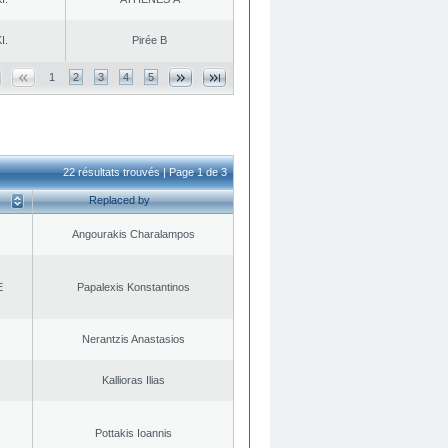
I.
Pirée B
1
2
3
4
5
22 résultats trouvés | Page 1 de 3
Replaced by
Angourakis Charalampos
E
Papalexis Konstantinos
Nerantzis Anastasios
Kallioras Ilias
Pottakis Ioannis