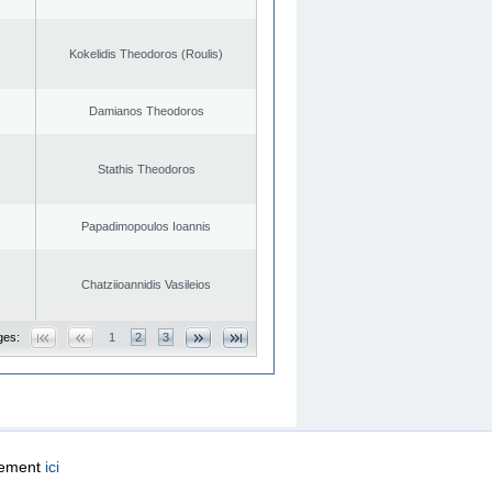
Kokelidis Theodoros (Roulis)
Damianos Theodoros
Stathis Theodoros
Papadimopoulos Ioannis
Chatziioannidis Vasileios
ges:
1
2
3
quement
ici