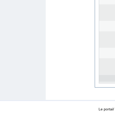
WEB-Mail
WEB-Apps
|
|
|
Conditions d’utilisation
Da
Le portai