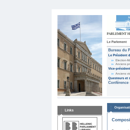
Le Parlement
Bureau du 
Le Président 
Election-M
Anciens pr
Vice-présiden
Anciens vi
Questeurs et s
Conférence 
Organisat
Links
Composit