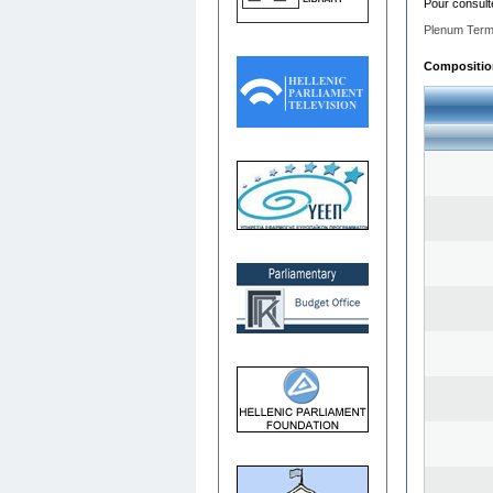
Pour consult
Plenum Term
Composition 