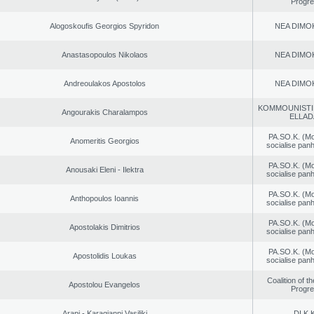
Progr
Alogoskoufis Georgios Spyridon
NEA DΙMO
Anastasopoulos Nikolaos
NEA DΙMO
Andreoulakos Apostolos
NEA DΙMO
KOMMOUNISTI
Angourakis Charalampos
ELLAD
PA.SO.K. (M
Anomeritis Georgios
socialise panh
PA.SO.K. (M
Anousaki Eleni - Ilektra
socialise panh
PA.SO.K. (M
Anthopoulos Ioannis
socialise panh
PA.SO.K. (M
Apostolakis Dimitrios
socialise panh
PA.SO.K. (M
Apostolidis Loukas
socialise panh
Coalition of t
Apostolou Evangelos
Progr
Arapi - Karagianni Vasiliki
DI.K.K