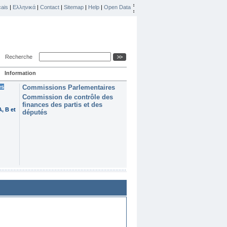
ais
|
Ελληνικά
|
Contact
|
Sitemap
|
Help
|
Open Data
Recherche
Information
es
Commissions Parlementaires
Commission de contrôle des
finances des partis et des
, B et
députés