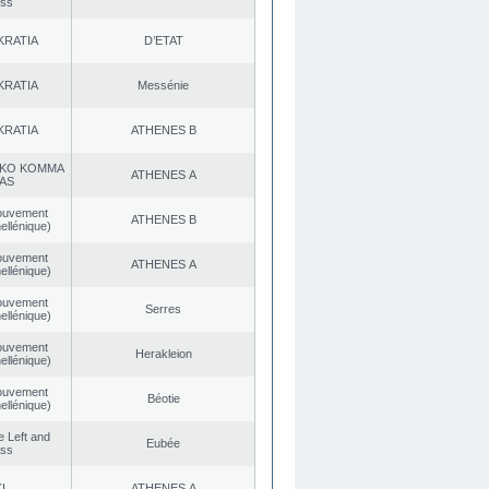
ess
KRATIA
D’ETAT
KRATIA
Messénie
KRATIA
ATHENES Β
KO KOMMA
ATHENES Α
AS
ouvement
ATHENES Β
ellénique)
ouvement
ATHENES Α
ellénique)
ouvement
Serres
ellénique)
ouvement
Herakleion
ellénique)
ouvement
Béotie
ellénique)
he Left and
Eubée
ess
I.
ATHENES Α