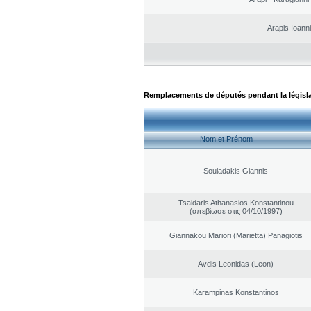
Arapis Ioann
Remplacements de députés pendant la législ
Nom et Prénom
Souladakis Giannis
Tsaldaris Athanasios Konstantinou
(απεβίωσε στις 04/10/1997)
Giannakou Mariori (Marietta) Panagiotis
Avdis Leonidas (Leon)
Karampinas Konstantinos