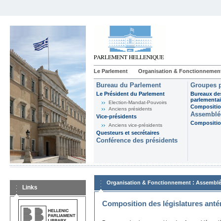
Le Parlement
Organisation & Fonctionnemen
Bureau du Parlement
Groupes p
Le Président du Parlement
Bureaux de
parlementai
Election-Mandat-Pouvoirs
Composition
Anciens présidents
Assemblée
Vice-présidents
Composition
Anciens vice-présidents
Questeurs et secrétaires
Conférence des présidents
:
Organisation & Fonctionnement
Assemblé
Links
Composition des législatures anté