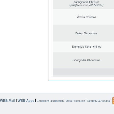
Katsigiannis Christos
(απεβίωσε στις 26/05/1997)
Verelis Christos
Baltas Alexandros
Evmoiridis Konstantinos
Georgiadis Athanasios
WEB-Mail
WEB-Apps
|
|
|
|
|
Conditions d’utilisation
Data Protection
Security & Access