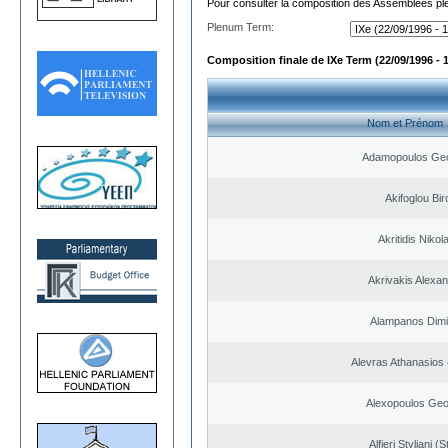
Pour consulter la composition des Assemblées plé
Plenum Term:
Composition finale de IXe Term (22/09/1996 - 
Nom et Prénom
Adamopoulos Geo
Akifoglou Bir
Akritidis Nikol
Akrivakis Alexa
Alampanos Dimit
Alevras Athanasios
Alexopoulos Geo
Alfieri Styliani (S