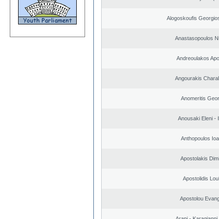
Alogoskoufis Georgio
Anastasopoulos N
Andreoulakos Apo
Angourakis Chara
Anomeritis Geor
Anousaki Eleni - I
Anthopoulos Ioa
Apostolakis Dimi
Apostolidis Lo
Apostolou Evan
Arapi - Karagianni 