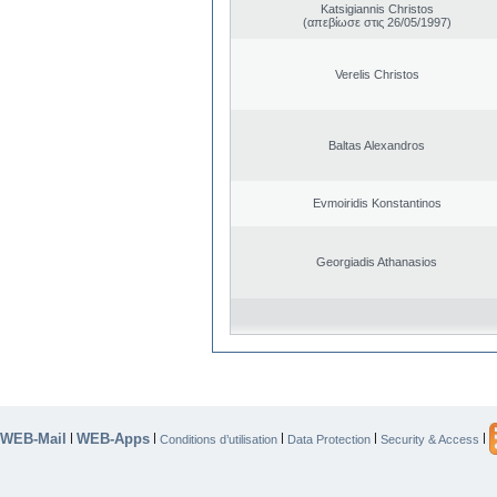
Katsigiannis Christos
(απεβίωσε στις 26/05/1997)
Verelis Christos
Baltas Alexandros
Evmoiridis Konstantinos
Georgiadis Athanasios
WEB-Mail
WEB-Apps
|
|
|
|
|
Conditions d’utilisation
Data Protection
Security & Access