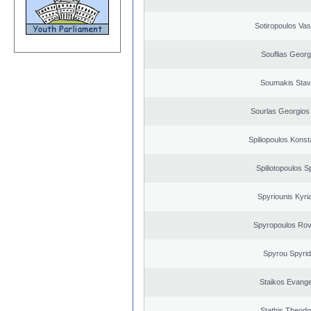
Sotiropoulos Vasi
Souflias Georg
Soumakis Stav
Sourlas Georgios 
Spiliopoulos Konst
Spiliotopoulos Sp
Spyriounis Kyri
Spyropoulos Rov
Spyrou Spyri
Staikos Evang
Stathis Theodo