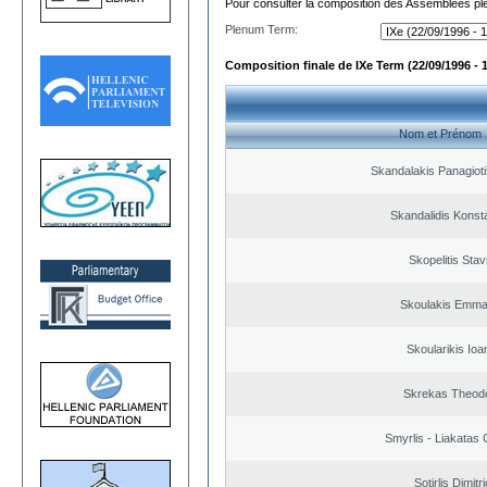
Pour consulter la composition des Assemblées plé
Plenum Term:
Composition finale de IXe Term (22/09/1996 - 
Nom et Prénom
Skandalakis Panagioti
Skandalidis Konst
Skopelitis Stav
Skoulakis Emma
Skoularikis Ioa
Skrekas Theod
Smyrlis - Liakatas 
Sotirlis Dimitr