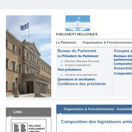
Le Parlement
Organisation & Fonctionnemen
Bureau du Parlement
Groupes p
Le Président du Parlement
Bureaux de
parlementai
Election-Mandat-Pouvoirs
Composition
Anciens présidents
Assemblée
Vice-présidents
Composition
Anciens vice-présidents
Questeurs et secrétaires
Conférence des présidents
:
Organisation & Fonctionnement
Assemblé
Links
Composition des législatures anté