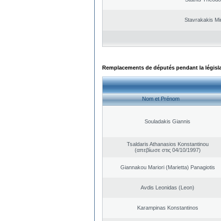
Stavrakakis M
Remplacements de députés pendant la législ
Nom et Prénom
Souladakis Giannis
Tsaldaris Athanasios Konstantinou
(απεβίωσε στις 04/10/1997)
Giannakou Mariori (Marietta) Panagiotis
Avdis Leonidas (Leon)
Karampinas Konstantinos