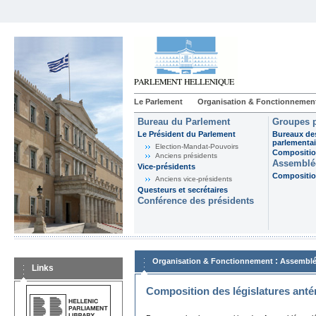
Le Parlement
Organisation & Fonctionnemen
Bureau du Parlement
Groupes p
Le Président du Parlement
Bureaux de
parlementai
Election-Mandat-Pouvoirs
Composition
Anciens présidents
Assemblée
Vice-présidents
Composition
Anciens vice-présidents
Questeurs et secrétaires
Conférence des présidents
:
Organisation & Fonctionnement
Assemblé
Links
Composition des législatures anté