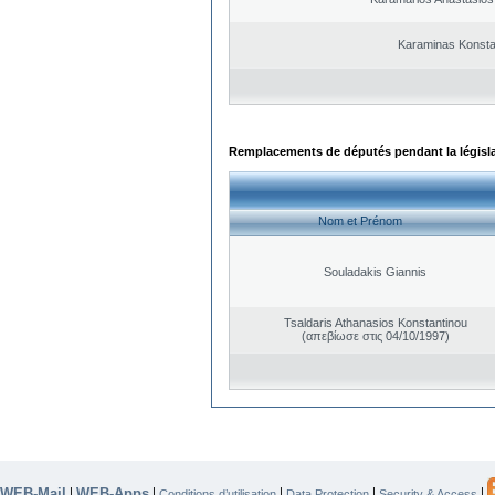
Karaminas Konsta
Remplacements de députés pendant la législ
Nom et Prénom
Souladakis Giannis
Tsaldaris Athanasios Konstantinou
(απεβίωσε στις 04/10/1997)
WEB-Mail
WEB-Apps
|
|
|
|
|
Conditions d’utilisation
Data Protection
Security & Access