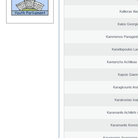
Kallioras Ilia
Kalos Georgi
Kammenos Panagioti
Kanellopoulos L
Kantartzhs Achilleas
Kapsis Giann
Karagkounis An
Karakostas Ioa
Karamanlis Achillefs
Karamanlis Konsta
Karamarios Anastasio