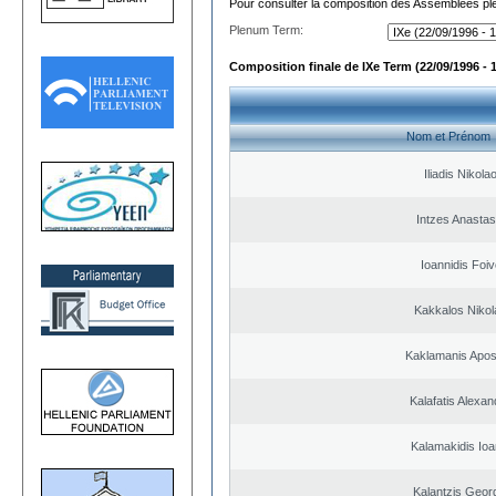
Pour consulter la composition des Assemblées plé
Plenum Term:
Composition finale de IXe Term (22/09/1996 - 
Nom et Prénom
Iliadis Nikola
Intzes Anastas
Ioannidis Foi
Kakkalos Niko
Kaklamanis Apos
Kalafatis Alexa
Kalamakidis Ioa
Kalantzis Geor