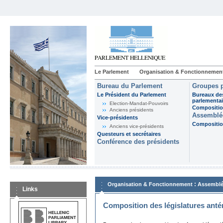
Le Parlement
Organisation & Fonctionnemen
Bureau du Parlement
Groupes p
Le Président du Parlement
Bureaux de
parlementai
Election-Mandat-Pouvoirs
Composition
Anciens présidents
Assemblée
Vice-présidents
Composition
Anciens vice-présidents
Questeurs et secrétaires
Conférence des présidents
:
Organisation & Fonctionnement
Assemblé
Links
Composition des législatures anté