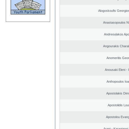
Alogoskoufis Georgio
Anastasopoulos N
Andreoulakos Apo
Angourakis Chara
Anomeritis Geor
Anousaki Eleni - I
Anthopoulos Ioa
Apostolakis Dimi
Apostolidis Lo
Apostolou Evan
Arapi - Karagianni 