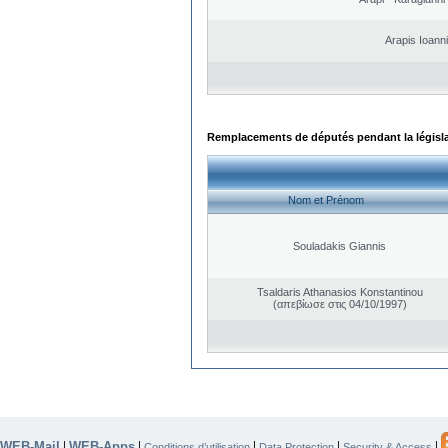
Arapis Ioann
Remplacements de députés pendant la législ
Nom et Prénom
Souladakis Giannis
Tsaldaris Athanasios Konstantinou
(απεβίωσε στις 04/10/1997)
WEB-Mail
WEB-Apps
|
|
|
|
|
Conditions d’utilisation
Data Protection
Security & Access