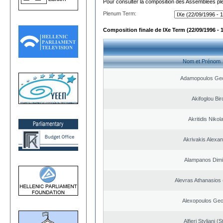
Pour consulter la composition des Assemblées plé
Plenum Term:
Composition finale de IXe Term (22/09/1996 - 
Nom et Prénom
Adamopoulos Geo
Akifoglou Bir
Akritidis Nikol
Akrivakis Alexa
Alampanos Dimit
Alevras Athanasios
Alexopoulos Geo
Alfieri Styliani (S