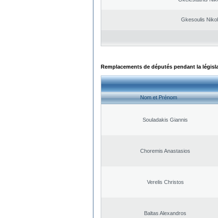
Gkesoulis Niko
Remplacements de députés pendant la législ
Nom et Prénom
Souladakis Giannis
Choremis Anastasios
Verelis Christos
Baltas Alexandros