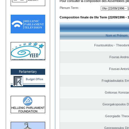
Pour consulter la composition des Assemblées plé
Plenum Term:
Composition finale de IXe Term (22/09/1996 - 
Nom et Prénom
Fountoukidou - Theodori
Fouras Andre
Fousas Anton
Fragkiadoulakis E
Geitonas Konstan
Georgakopoulos Di
Georgiadis Theo
Georgopoulos Dim