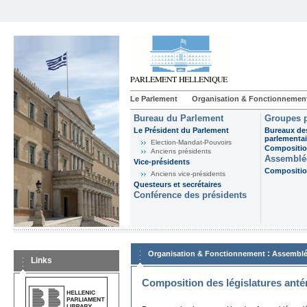
Le Parlement
Organisation & Fonctionnemen
Bureau du Parlement
Groupes p
Le Président du Parlement
Bureaux de
parlementai
Election-Mandat-Pouvoirs
Composition
Anciens présidents
Assemblée
Vice-présidents
Composition
Anciens vice-présidents
Questeurs et secrétaires
Conférence des présidents
:
Organisation & Fonctionnement
Assemblé
Links
Composition des législatures anté