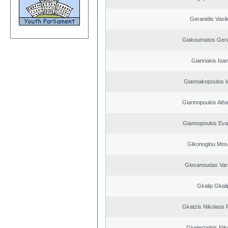
Geranidis Vasil
Giakoumatos Ger
Giannakis Ioan
Giannakopoulos I
Giannopoulos Ath
Giannopoulos Eva
Gikonoglou Mos
Giovanoudas Var
Gkalip Gkali
Gkatzis Nikolaos F
Gkelestathis Nik