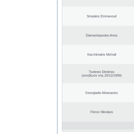
Stratakis Emmanouil
Diamantopoulou Anna
Karchimakis Michail
Tsetines Dimitrios
(απεβίωσε στις 20/12/1999)
Georgiadis Athanasios
Floros Nikolaos