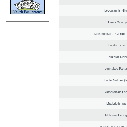
Levogiannis Nik
Lianis Georgi
Liapis Michalis - Giorgo
Lotidis Lazar
Loukakis Mano
Loukakos Panag
Loule Andriani (N
Lymperakidis Le
Magkriotis Ioa
Malesios Evang
Manginas Vasileios 