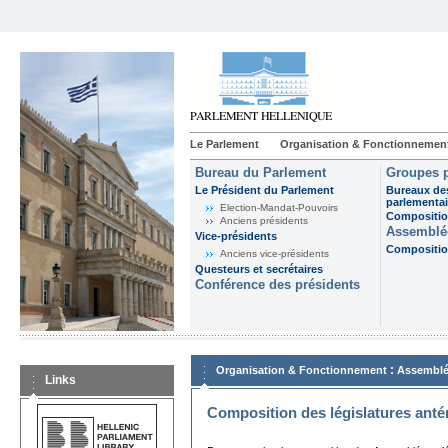
Le Parlement
Organisation & Fonctionnemen
Bureau du Parlement
Groupes p
Le Président du Parlement
Bureaux de
parlementai
Election-Mandat-Pouvoirs
Composition
Anciens présidents
Assemblée
Vice-présidents
Composition
Anciens vice-présidents
Questeurs et secrétaires
Conférence des présidents
:
Organisation & Fonctionnement
Assemblé
Links
Composition des législatures anté