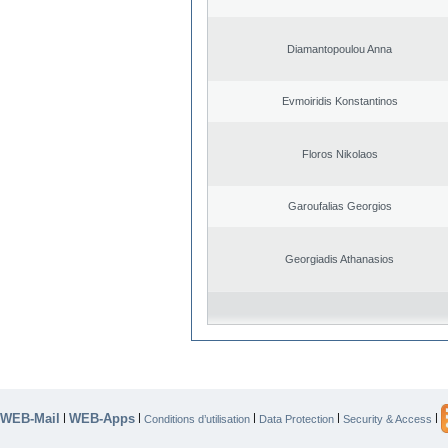
Diamantopoulou Anna
Evmoiridis Konstantinos
Floros Nikolaos
Garoufalias Georgios
Georgiadis Athanasios
WEB-Mail
WEB-Apps
|
|
|
|
|
Conditions d’utilisation
Data Protection
Security & Access