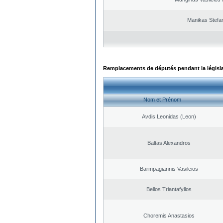
Manikas Stefa
Remplacements de députés pendant la législ
Nom et Prénom
Avdis Leonidas (Leon)
Baltas Alexandros
Barmpagiannis Vasileios
Bellos Triantafyllos
Choremis Anastasios