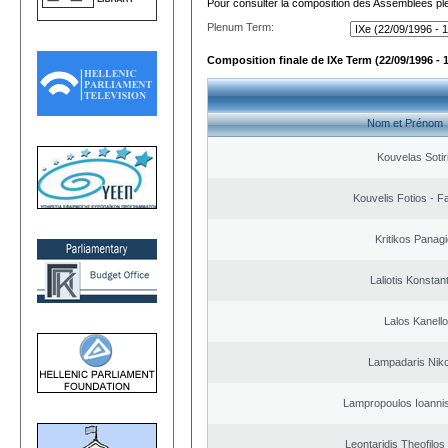
Pour consulter la composition des Assemblées plé
Plenum Term:
Composition finale de IXe Term (22/09/1996 - 
Nom et Prénom
Kouvelas Sotir
Kouvelis Fotios - F
Kritikos Panagi
Laliotis Konstan
Lalos Kanell
Lampadaris Nik
Lampropoulos Ioannis
Leontaridis Theofilo